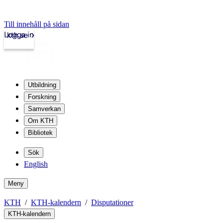
Till innehåll på sidan
Logga in
kth.se
Utbildning
Forskning
Samverkan
Om KTH
Bibliotek
Sök
English
Meny
KTH
KTH-kalendern
Disputationer
KTH-kalendern