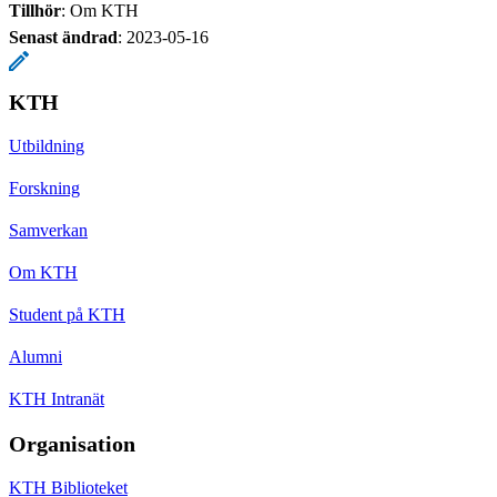
Tillhör
: Om KTH
Senast ändrad
:
2023-05-16
KTH
Utbildning
Forskning
Samverkan
Om KTH
Student på KTH
Alumni
KTH Intranät
Organisation
KTH Biblioteket