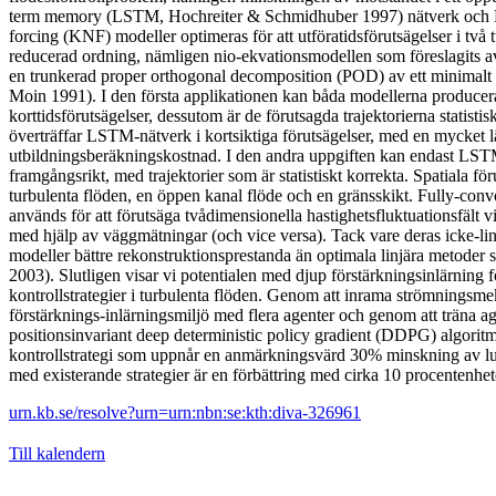
term memory (LSTM, Hochreiter & Schmidhuber 1997) nätverk och
forcing (KNF) modeller optimeras för att utföratidsförutsägelser i tv
reducerad ordning, nämligen nio-ekvationsmodellen som föreslagits av
en trunkerad proper orthogonal decomposition (POD) av ett minimalt
Moin 1991). I den första applikationen kan båda modellerna producer
korttidsförutsägelser, dessutom är de förutsagda trajektorierna statist
överträffar LSTM-nätverk i kortsiktiga förutsägelser, med en mycket l
utbildningsberäkningskostnad. I den andra uppgiften kan endast LST
framgångsrikt, med trajektorier som är statistiskt korrekta. Spatiala föru
turbulenta flöden, en öppen kanal flöde och en gränsskikt. Fully-con
används för att förutsäga tvådimensionella hastighetsfluktuationsfält 
med hjälp av väggmätningar (och vice versa). Tack vare deras icke-lin
modeller bättre rekonstruktionsprestanda än optimala linjära metod
2003). Slutligen visar vi potentialen med djup förstärkningsinlärning 
kontrollstrategier i turbulenta flöden. Genom att inrama strömnings
förstärknings-inlärningsmiljö med flera agenter och genom att träna a
positionsinvariant deep deterministic policy gradient (DDPG) algoritm,
kontrollstrategi som uppnår en anmärkningsvärd 30% minskning av luf
med existerande strategier är en förbättring med cirka 10 procentenhet
urn.kb.se/resolve?urn=urn:nbn:se:kth:diva-326961
Till kalendern