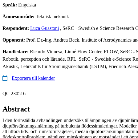
Språk:
Engelska
Ämnesområde:
Teknisk mekanik
Respondent:
Luca Guastoni
, SeRC - Swedish e-Science Research 
Opponent:
Prof. Dr.-Ing. Andrea Beck, Institute of Aerodynamics a
Handledare:
Ricardo Vinuesa, Linné Flow Center, FLOW, SeRC - Sw
Robotik, perception och lärande, RPL, SeRC - Swedish e-Science Re
Akustik, Lehrstuhls für Strömungsmechanik (LSTM), Friedrich-Ale
Exportera till kalender
QC 230516
Abstract
I den förinställda avhandlingen undersöks tillämpningen av djupinlär
djupförstärkningsinlärning på turbulenta flödessimuleringar. Modeller 
att utföra tids- och rumsförutsägelser, medan djupförstärkningsinlärnin
flödeskontrollproblem, nämligen minskningen av motståndet i ett öppe