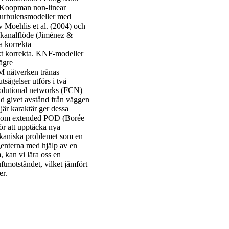
 Koopman non-linear
å turbulensmodeller med
 Moehlis et al. (2004) och
 kanalflöde (Jiménez &
a korrekta
iskt korrekta. KNF-modeller
ägre
M nätverken tränas
tsägelser utförs i två
volutional networks (FCN)
vid givet avstånd från väggen
jär karaktär ger dessa
er som extended POD (Borée
för att upptäcka nya
mekaniska problemet som en
genterna med hjälp av en
 kan vi lära oss en
tmotståndet, vilket jämfört
er.