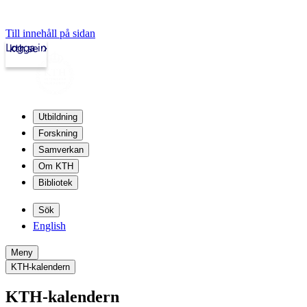
Till innehåll på sidan
Logga in
kth.se
Utbildning
Forskning
Samverkan
Om KTH
Bibliotek
Sök
English
Meny
KTH-kalendern
KTH-kalendern