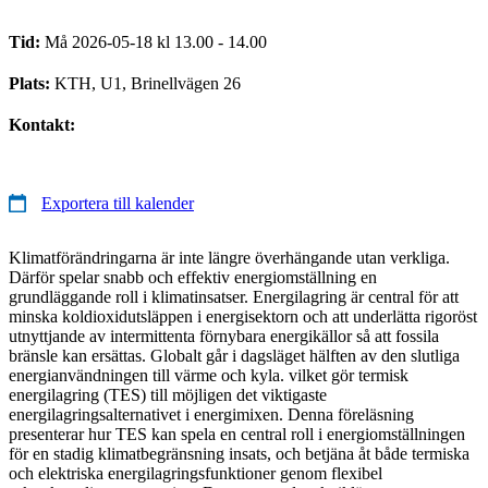
Tid:
Må 2026-05-18 kl 13.00 - 14.00
Plats:
KTH, U1, Brinellvägen 26
Kontakt:
Exportera till kalender
Klimatförändringarna är inte längre överhängande utan verkliga.
Därför spelar snabb och effektiv energiomställning en
grundläggande roll i klimatinsatser. Energilagring är central för att
minska koldioxidutsläppen i energisektorn och att underlätta rigoröst
utnyttjande av intermittenta förnybara energikällor så att fossila
bränsle kan ersättas. Globalt går i dagsläget hälften av den slutliga
energianvändningen till värme och kyla. vilket gör termisk
energilagring (TES) till möjligen det viktigaste
energilagringsalternativet i energimixen. Denna föreläsning
presenterar hur TES kan spela en central roll i energiomställningen
för en stadig klimatbegränsning insats, och betjäna åt både termiska
och elektriska energilagringsfunktioner genom flexibel