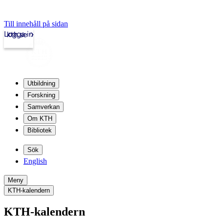
Till innehåll på sidan
Logga in
kth.se
Utbildning
Forskning
Samverkan
Om KTH
Bibliotek
Sök
English
Meny
KTH-kalendern
KTH-kalendern