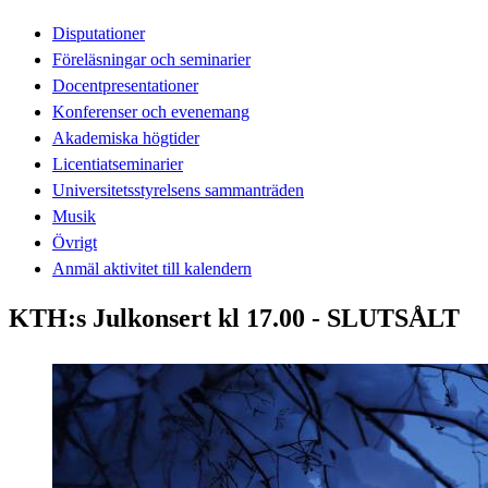
Disputationer
Föreläsningar och seminarier
Docentpresentationer
Konferenser och evenemang
Akademiska högtider
Licentiatseminarier
Universitetsstyrelsens sammanträden
Musik
Övrigt
Anmäl aktivitet till kalendern
KTH:s Julkonsert kl 17.00 - SLUTSÅLT