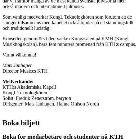
där vi framför många av de mest kända svenska julvisorna men
också modern och internationell julmusik.
Som vanligt medverkar Kongl. Teknologkören som förutom att de
sjunger tillsammans med kapellet också bjuder på ett stämningsfullt
och traditionellt luciatåg.
Konserten genomförs i den vackra Kungasalen på KMH (Kungl
Musikhögskolan), bara fem minuters promenad från KTH:s campus.
Varmt välkomna!
Mats Janhagen
Director Musices KTH
Medverkande:
KTH:s Akademiska Kapell
Kongl. Teknologkören
Solist: Fredrik Zetterström, baryton
Dirigenter: Mats Janhagen, Hanna Ohlson Nordh
Boka biljett
Boka för medarbetare och studenter på KTH