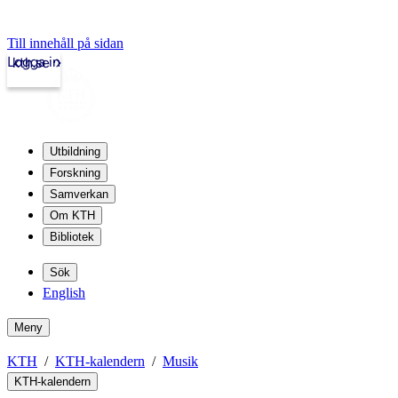
Till innehåll på sidan
Logga in
kth.se
Utbildning
Forskning
Samverkan
Om KTH
Bibliotek
Sök
English
Meny
KTH
KTH-kalendern
Musik
KTH-kalendern