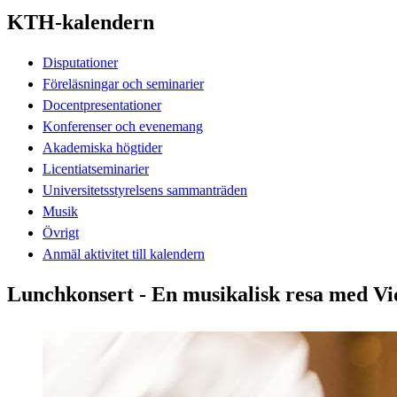
KTH-kalendern
Disputationer
Föreläsningar och seminarier
Docentpresentationer
Konferenser och evenemang
Akademiska högtider
Licentiatseminarier
Universitetsstyrelsens sammanträden
Musik
Övrigt
Anmäl aktivitet till kalendern
Lunchkonsert - En musikalisk resa med Vi