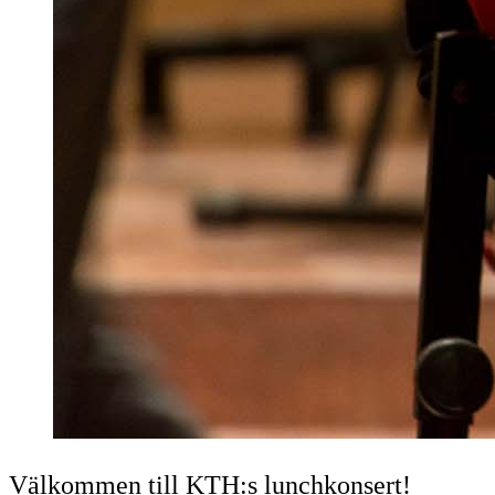
Välkommen till KTH:s lunchkonsert!