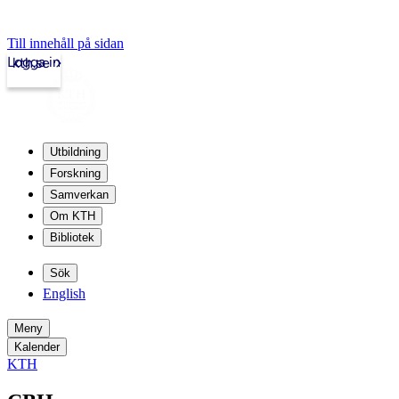
Till innehåll på sidan
Logga in
kth.se
Utbildning
Forskning
Samverkan
Om KTH
Bibliotek
Sök
English
Meny
Kalender
KTH