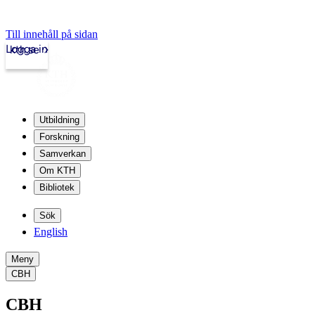
Till innehåll på sidan
Logga in
kth.se
Utbildning
Forskning
Samverkan
Om KTH
Bibliotek
Sök
English
Meny
CBH
CBH