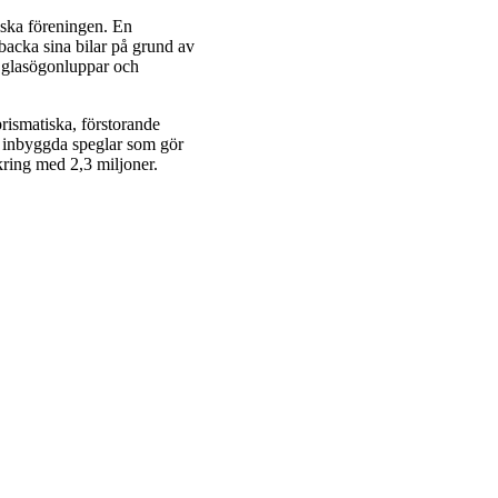
iska föreningen. En
 backa sina bilar på grund av
e glasögonluppar och
rismatiska, förstorande
d inbyggda speglar som gör
kring med 2,3 miljoner.