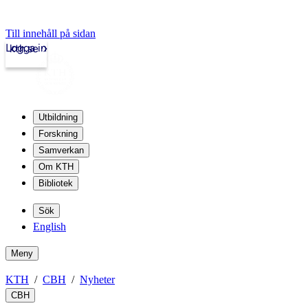
Till innehåll på sidan
Logga in
kth.se
Utbildning
Forskning
Samverkan
Om KTH
Bibliotek
Sök
English
Meny
KTH
CBH
Nyheter
CBH