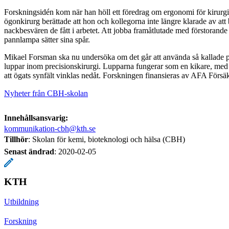
Forskningsidén kom när han höll ett föredrag om ergonomi för kirurg
ögonkirurg berättade att hon och kollegorna inte längre klarade av att
nackbesvären de fått i arbetet. Att jobba framåtlutade med förstorand
pannlampa sätter sina spår.
Mikael Forsman ska nu undersöka om det går att använda så kallade p
luppar inom precisionskirurgi. Lupparna fungerar som en kikare, me
att ögats synfält vinklas nedåt. Forskningen finansieras av AFA Försä
Nyheter från CBH-skolan
Innehållsansvarig:
kommunikation-cbh@kth.se
Tillhör
: Skolan för kemi, bioteknologi och hälsa (CBH)
Senast ändrad
:
2020-02-05
KTH
Utbildning
Forskning