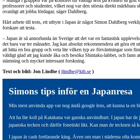
– Många i gruppen var på kontoret till väldigt sent på kvällen så gott
professorer och studenter, vilket nog var den största direkt märkbara sk
ovanligt att jobba lördagar, säger Dahlberg.
Hårt arbete till trots, ett utbyte i Japan är något Simon Dahlberg ver
forskare att testa.
– Japan är så annorlunda än Sverige att det var en fantastisk upplevels
det bara var tre månader. Jag kan absolut rekommendera att göra ett ut
att hitta en bra grupp och veta lite vilken typ av förväntningar som fin
väldigt glad att jag kunde åka och besöka Shintaku-labbet, och fann at
stämning och mycket intressant forskning.
Text och bild: Jon Lindhe (
jlindhe@kth.se
)
Simons tips inför en Japanresa
Min mest använda app var nog ändå google lens, att kunna ta en bild
Att ha lite koll på Katakana var ganska användbart. I japan har de j
japanska tecken och därför fonetiskt likt. Kan man de tecknen så ka
I japan är cash fortfarande king. Även om man i städerna ofta komme