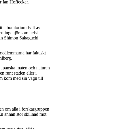
r Ian Hoffecker.
t laboratorium fyllt av
n ingenjör som helst
icin Shimon Sakaguchi
 medlemmarna har faktiskt
hlberg.
japanska maten och naturen
 runt staden eller i
om kom med sin vagn till
en om alla i forskargruppen
En annan stor skillnad mot