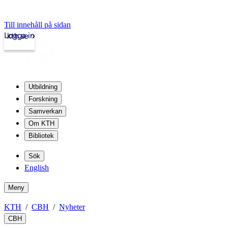
Till innehåll på sidan
Logga in
kth.se
Utbildning
Forskning
Samverkan
Om KTH
Bibliotek
Sök
English
Meny
KTH
CBH
Nyheter
CBH