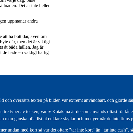
 som varje dag, både
illnaden. Det är inte heller
kligen uppmanar andra
e att ha bott där, även om
byte där, men det är viktigt
ns åt båda hållen. Jag är
t de hade en väldigt härlig
 och översätta texten på bilden var extremt användbart, och gjorde särsk
u tre typer av tecken, varav Katakana är de som används oftast för låneor
n man ganska ofta list ut enklare skyltar och menyer när de inte finns 
r undan med kort så var det oftare "tar inte kort" än "tar inte cash", 