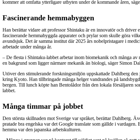
kommer att omfatta ytterligare utbyten under de kommande åren, säge
Fascinerande hemmabyggen
Han berättar vidare att professor Shintaku är en innovatör och driver et
fascinerande hemmabyggda apparater och prylar som skulle göra vilke
avundsjuk. Det är samma institut där 2025 års nobelpristagare i med
arbetade under många år.
– De flesta i Shintaku-labbet arbetar inom biomekanik och många av
en bakgrund som ligger närmare mekanik än biologi, säger Simon Da
Utöver den stimulerande forskningsmiljön uppskattade Dahlberg den 
kring Kyoto. Han tillbringade många helger vandrandes på landsbygden
bergen. Till lunch köpte han Bentolådor från den lokala försäljaren s
labbet.
Många timmar på jobbet
Den största skillnaden mot Sverige var språket, berättar Dahlberg. Äv
pratade bra engelska var det Google translate som gällde i vardagen. 
hemma var den japanska arbetskulturen.