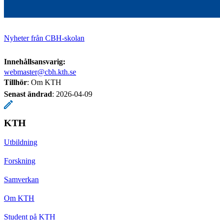
Nyheter från CBH-skolan
Innehållsansvarig:
webmaster@cbh.kth.se
Tillhör
: Om KTH
Senast ändrad
:
2026-04-09
KTH
Utbildning
Forskning
Samverkan
Om KTH
Student på KTH