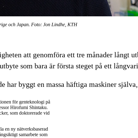
verige och Japan. Foto: Jon Lindhe, KTH
ten att genomföra ett tre månader långt utbyt
utbyte som bara är första steget på ett långvar
de har byggt en massa häftiga maskiner själva,
tionen för genteknologi på
fessor Hirofumi Shintaku.
cker, som doktorerade vid
kla en ny nätverksbaserad
 långsiktigt samarbete som