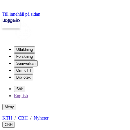
Till innehåll på sidan
Logga in
kth.se
Utbildning
Forskning
Samverkan
Om KTH
Bibliotek
Sök
English
Meny
KTH
CBH
Nyheter
CBH