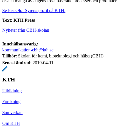
ersätta många av dagens fossilbaserade processer och produkter.
Se Per-Olof Syrens profil på KTH.
Text: KTH Press
Nyheter från CBH-skolan
Innehållsansvarig:
kommunikation-cbh@kth.se
Tillhör
: Skolan för kemi, bioteknologi och hälsa (CBH)
Senast ändrad
:
2019-04-11
KTH
Utbildning
Forskning
Samverkan
Om KTH