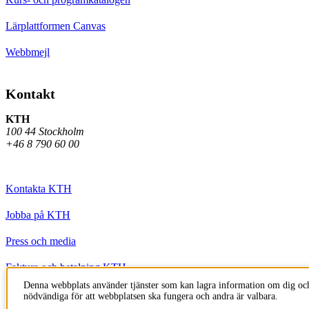
Lärplattformen Canvas
Webbmejl
Kontakt
KTH
100 44 Stockholm
+46 8 790 60 00
Kontakta KTH
Jobba på KTH
Press och media
Faktura och betalning KTH
Denna webbplats använder tjänster som kan lagra information om dig och
Om KTH:s webbplatser
nödvändiga för att webbplatsen ska fungera och andra är valbara.