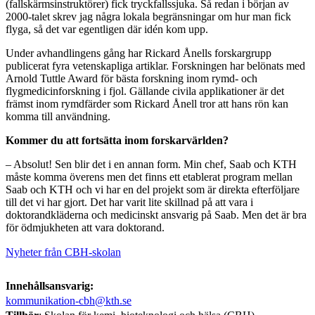
(fallskärmsinstruktörer) fick tryckfallssjuka. Så redan i början av
2000-talet skrev jag några lokala begränsningar om hur man fick
flyga, så det var egentligen där idén kom upp.
Under avhandlingens gång har Rickard Ånells forskargrupp
publicerat fyra vetenskapliga artiklar. Forskningen har belönats med
Arnold Tuttle Award för bästa forskning inom rymd- och
flygmedicinforskning i fjol. Gällande civila applikationer är det
främst inom rymdfärder som Rickard Ånell tror att hans rön kan
komma till användning.
Kommer du att fortsätta inom forskarvärlden?
– Absolut! Sen blir det i en annan form. Min chef, Saab och KTH
måste komma överens men det finns ett etablerat program mellan
Saab och KTH och vi har en del projekt som är direkta efterföljare
till det vi har gjort. Det har varit lite skillnad på att vara i
doktorandkläderna och medicinskt ansvarig på Saab. Men det är bra
för ödmjukheten att vara doktorand.
Nyheter från CBH-skolan
Innehållsansvarig:
kommunikation-cbh@kth.se