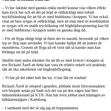
– Vi har faktiskt med ganska enkla medel kunnat visa vilken effekt
bara tryck har och att det på höjd är otillräckligt med enbart
tryckförändring för att bli av med bubblorna i kroppen. Vi har också
visat att bara syrgas är otillräckligt, men att man med en kombination
av syrgas och en snabb tryckökning vid höghöjdsexponering kan bli
av med bubblorna i kroppen under en ganska lång tid.
– För att flyga riktigt högt så finns det en maxtid, beroende på vilken
typ av flyg man använder. Vi kan kanske hjälpa till att justera de
maxtiderna. Genom att flyga på ett visst sätt så kanske man kan
förlänga sin tid på höjd.
Jämfört med andra tekniker för att bli av med kvävet i kroppen så
tror Rickard Ånell att detta kan vara ett relativt enkelt och praktiskt
sätt att öka säkerheten vid höghöjdsflygning.
– Vi har på det sättet haft lite tur, vi har fått ett resultat!
Rickard Ånell är ortoped i grunden, jobbade inom försvarsmakten
och började sedan på Saab och det var på den vägen han blev
industridoktorand på KTH. Han har även jobbat med träningen av
fallskärmsjägare i Karlsborg.
– I samband med det så såg jag att hoppmästarna