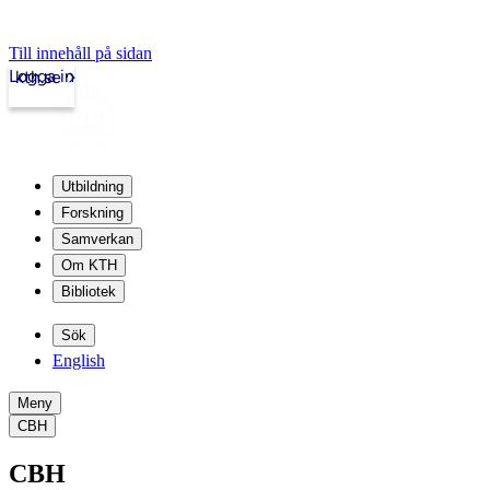
Till innehåll på sidan
Logga in
kth.se
Utbildning
Forskning
Samverkan
Om KTH
Bibliotek
Sök
English
Meny
CBH
CBH