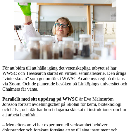
För att bidra till att hålla igång det vetenskapliga utbytet så har
WWSC och Treesearch startat en virtuell seminarieserie. Den årliga
”vinterskolan” som genomförs i WWSC Academys regi på distans
via Zoom. Och de planerade besöken på Linköpings universitet och
Chalmers får vänta.
Parallellt med sitt uppdrag på WWSC
är Eva Malmström
Jonsson fortsatt avdelningschef på Skolan för kemi, bioteknologi
och hälsa, och där har hon i dagarna skickat ut instruktioner om hur
att arbeta hemifrån.
– Men eftersom vi har experimentell verksamhet behöver
doktorander och forskare fortsätta att se till sina instrument och