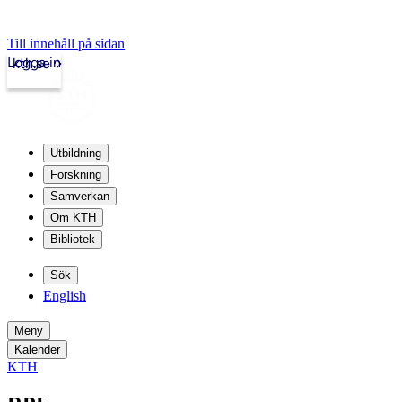
Till innehåll på sidan
Logga in
kth.se
Utbildning
Forskning
Samverkan
Om KTH
Bibliotek
Sök
English
Meny
Kalender
KTH