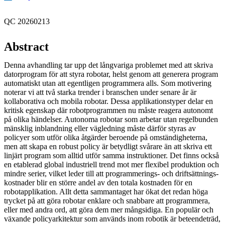
QC 20260213
Abstract
Denna avhandling tar upp det långvariga problemet med att skriva
datorprogram för att styra robotar, helst genom att generera program
automatiskt utan att egentligen programmera alls. Som motivering
noterar vi att två starka trender i branschen under senare år är
kollaborativa och mobila robotar. Dessa applikationstyper delar en
kritisk egenskap där robotprogrammen nu måste reagera autonomt
på olika händelser. Autonoma robotar som arbetar utan regelbunden
mänsklig inblandning eller vägledning måste därför styras av
policyer som utför olika åtgärder beroende på omständigheterna,
men att skapa en robust policy är betydligt svårare än att skriva ett
linjärt program som alltid utför samma instruktioner. Det finns också
en etablerad global industriell trend mot mer flexibel produktion och
mindre serier, vilket leder till att programmerings- och driftsättnings-
kostnader blir en större andel av den totala kostnaden för en
robotapplikation. Allt detta sammantaget har ökat det redan höga
trycket på att göra robotar enklare och snabbare att programmera,
eller med andra ord, att göra dem mer mångsidiga. En populär och
växande policyarkitektur som används inom robotik är beteendeträd,