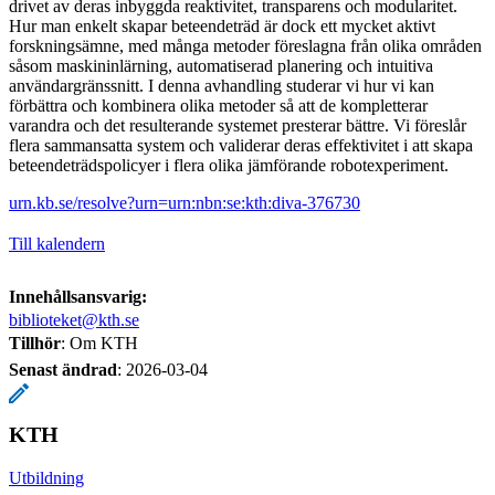
drivet av deras inbyggda reaktivitet, transparens och modularitet.
Hur man enkelt skapar beteendeträd är dock ett mycket aktivt
forskningsämne, med många metoder föreslagna från olika områden
såsom maskininlärning, automatiserad planering och intuitiva
användargränssnitt. I denna avhandling studerar vi hur vi kan
förbättra och kombinera olika metoder så att de kompletterar
varandra och det resulterande systemet presterar bättre. Vi föreslår
flera sammansatta system och validerar deras effektivitet i att skapa
beteendeträdspolicyer i flera olika jämförande robotexperiment.
urn.kb.se/resolve?urn=urn:nbn:se:kth:diva-376730
Till kalendern
Innehållsansvarig:
biblioteket@kth.se
Tillhör
: Om KTH
Senast ändrad
:
2026-03-04
KTH
Utbildning