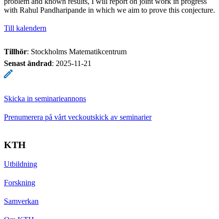
problem and known results, I will report on joint work in progress
with Rahul Pandharipande in which we aim to prove this conjecture.
Till kalendern
Tillhör
: Stockholms Matematikcentrum
Senast ändrad
:
2025-11-21
Skicka in seminarieannons
Prenumerera på vårt veckoutskick av seminarier
KTH
Utbildning
Forskning
Samverkan