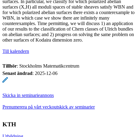
surfaces. In particular, we classify for which polarized abelian
surfaces (X,H) all moduli spaces of stable sheaves satisfy WBN and
for which polarized abelian surfaces there exists a counterexample to
WBN, in which case we show there are infinitely many
counterexamples. Time permitting, we will discuss 1) an application
of our results to the classification of Chern classes of Ulrich bundles
on abelian surfaces; and 2) progress on solving the same problem on
other surfaces of Kodaira dimension zero.
Till kalendern
Tillhör
: Stockholms Matematikcentrum
Senast ändrad
:
2025-12-06
Skicka in seminarieannons
Prenumerera på vårt veckoutskick av seminarier
KTH
Utbildning