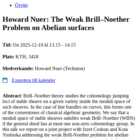
Övrigt
Howard Nuer: The Weak Brill–Noether
Problem on Abelian surfaces
Tid:
On 2025-12-10 kl 13.15 - 14.15
Plats:
KTH, 3418
Medverkande:
Howard Nuer (Technion)
Exportera till kalender
Abstract
: Brill–Noether theory studies the cohomology jumping
loci of stable sheave on a given variety inside the moduli space of
such sheaves. In the case of line bundles on curves, this forms one
of the cornerstones of classical algebraic geometry. We say that a
moduli space of stable sheaves satisfies weak Brill–Noether (WBN)
if the general sheaf has at most one non-zero cohomology group. In
this talk we report on a joint project with Izzet Coskun and Kota
Yoshioka addressing the weak Brill-Noether problem for abelian