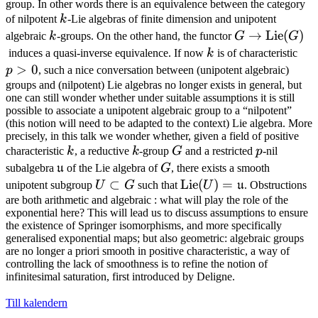
group. In other words there is an equivalence between the category
k
of nilpotent
k
-Lie algebras of finite dimension and unipotent
k
G \to
→
Lie
(
)
algebraic
k
-groups. On the other hand, the functor
G
G
\operatornam
k
p
induces a quasi-inverse equivalence. If now
k
is of characteristic
(G)
>
>
0
p
, such a nice conversation between (unipotent algebraic)
0
groups and (nilpotent) Lie algebras no longer exists in general, but
one can still wonder whether under suitable assumptions it is still
possible to associate a unipotent algebraic group to a “nilpotent”
(this notion will need to be adapted to the context) Lie algebra. More
precisely, in this talk we wonder whether, given a field of positive
k
k
G
p
characteristic
k
, a reductive
k
-group
G
and a restricted
p
-nil
\mathfrak{u}
G
subalgebra
u
of the Lie algebra of
G
, there exists a smooth
U
⊂
\operatorname{Lie}
Lie
(
)
=
unipotent subgroup
U
G
such that
U
u
. Obstructions
\subset
(U) =
are both arithmetic and algebraic : what will play the role of the
exponential here? This will lead us to discuss assumptions to ensure
G
\mathfrak{u}
the existence of Springer isomorphisms, and more specifically
generalised exponential maps; but also geometric: algebraic groups
are no longer a priori smooth in positive characteristic, a way of
controlling the lack of smoothness is to refine the notion of
infinitesimal saturation, first introduced by Deligne.
Till kalendern