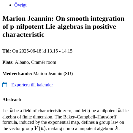
Övrigt
Marion Jeannin: On smooth integration
of p-nilpotent Lie algebras in positive
characteristic
Tid:
On 2025-06-18 kl 13.15 - 14.15
Plats:
Albano, Cramér room
Medverkande:
Marion Jeannin (SU)
Exportera till kalender
Abstract:
k
\mathfrak{u}
k
Let
k
be a field of characteristic zero, and let
u
be a nilpotent
k
-Lie
algebra of finite dimension. The Baker–Campbell–Hausdorff
formula, induced by the exponential map, defines a group law on
V(\mathfrak{u})
(
)
k
the vector group
V
u
, making it into a unipotent algebraic
k
-