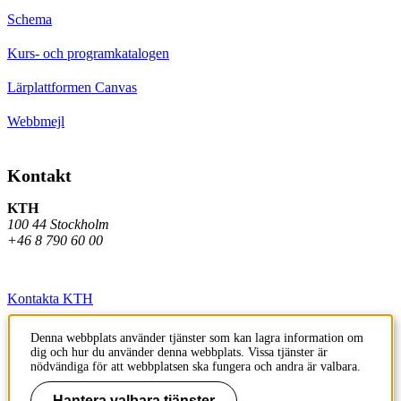
Schema
Kurs- och programkatalogen
Lärplattformen Canvas
Webbmejl
Kontakt
KTH
100 44 Stockholm
+46 8 790 60 00
Kontakta KTH
Jobba på KTH
Denna webbplats använder tjänster som kan lagra information om
dig och hur du använder denna webbplats. Vissa tjänster är
Press och media
nödvändiga för att webbplatsen ska fungera och andra är valbara.
Faktura och betalning KTH
Hantera valbara tjänster