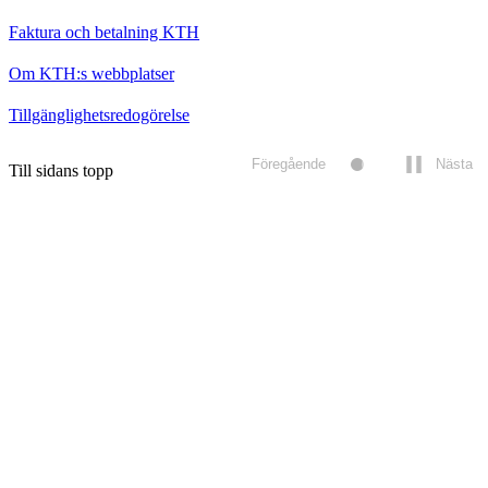
Faktura och betalning KTH
Om KTH:s webbplatser
Tillgänglighetsredogörelse
Föregående
Nästa
Till sidans topp
Spela
upp/pausa