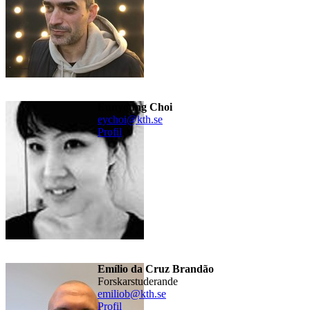
Eunyoung Choi
eychoi@kth.se
Profil
Emílio da Cruz Brandão
forskarstuderande
emiliob@kth.se
Profil