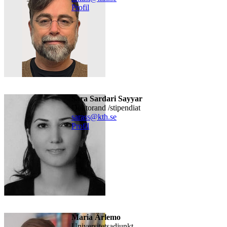
Profil
Sara Sardari Sayyar
doktorand /stipendiat
sarass@kth.se
Profil
Maria Ärlemo
universitetsadjunkt