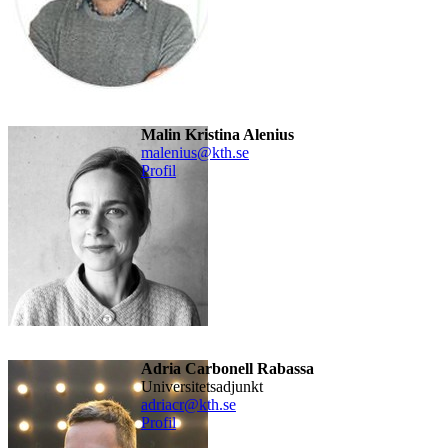
Malin Kristina Alenius
malenius@kth.se
Profil
Adria Carbonell Rabassa
universitetsadjunkt
adriacr@kth.se
Profil