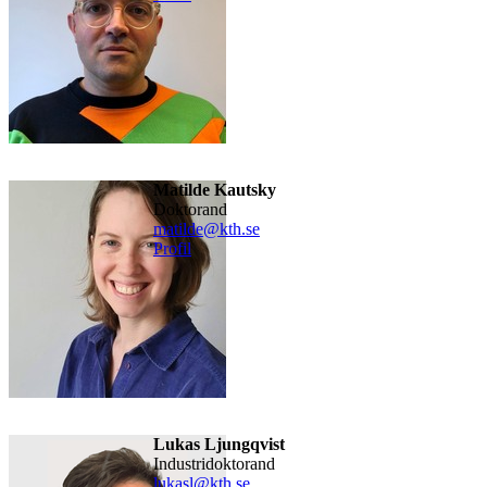
Matilde Kautsky
doktorand
matilde@kth.se
Profil
Lukas Ljungqvist
industridoktorand
lukasl@kth.se