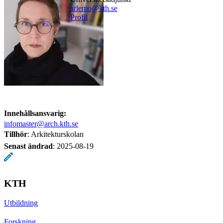
arlemo@kth.se
Profil
Innehållsansvarig:
infomaster@arch.kth.se
Tillhör
: Arkitekturskolan
Senast ändrad
:
2025-08-19
KTH
Utbildning
Forskning