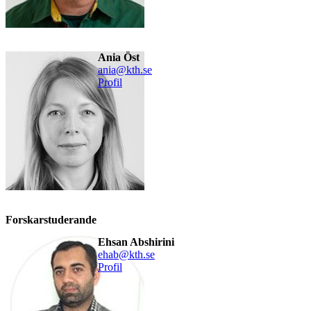
Ania Öst
ania@kth.se
Profil
Forskarstuderande
Ehsan Abshirini
ehab@kth.se
Profil