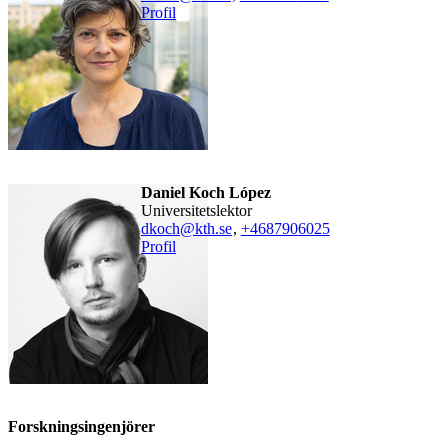
Profil
Daniel Koch López
universitetslektor
dkoch@kth.se
,
+468790
6025
Profil
Forskningsingenjörer