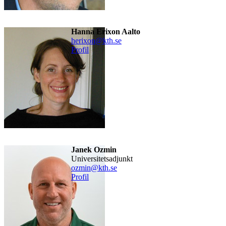
Hanna Erixon Aalto
herixon@kth.se
Profil
Janek Ozmin
universitetsadjunkt
ozmin@kth.se
Profil