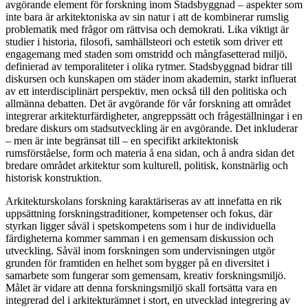
avgörande element för forskning inom Stadsbyggnad – aspekter som
inte bara är arkitektoniska av sin natur i att de kombinerar rumslig
problematik med frågor om rättvisa och demokrati. Lika viktigt är
studier i historia, filosofi, samhällsteori och estetik som driver ett
engagemang med staden som omstridd och mångfasetterad miljö,
definierad av temporaliteter i olika rytmer. Stadsbyggnad bidrar till
diskursen och kunskapen om städer inom akademin, starkt influerat
av ett interdisciplinärt perspektiv, men också till den politiska och
allmänna debatten. Det är avgörande för vår forskning att området
integrerar arkitekturfärdigheter, angreppssätt och frågeställningar i en
bredare diskurs om stadsutveckling är en avgörande. Det inkluderar
– men är inte begränsat till – en specifikt arkitektonisk
rumsförståelse, form och materia å ena sidan, och å andra sidan det
bredare området arkitektur som kulturell, politisk, konstnärlig och
historisk konstruktion.
Arkitekturskolans forskning karaktäriseras av att innefatta en rik
uppsättning forskningstraditioner, kompetenser och fokus, där
styrkan ligger såväl i spetskompetens som i hur de individuella
färdigheterna kommer samman i en gemensam diskussion och
utveckling. Såväl inom forskningen som undervisningen utgör
grunden för framtiden en helhet som bygger på en diversitet i
samarbete som fungerar som gemensam, kreativ forskningsmiljö.
Målet är vidare att denna forskningsmiljö skall fortsätta vara en
integrerad del i arkitekturämnet i stort, en utvecklad integrering av