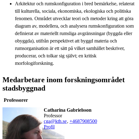
Arkitektur och rumskonfiguration i bred bemärkelse, relaterat
till kulturella, sociala, ekonomiska, ekologiska och politiska
fenomen. Området utvecklar teori och metoder kring att göra
diagram av, modellera, och analysera rumskonfiguration som
definierat av materiellt rumsliga avgränsningar (byggda eller
obyggda), utifrån perspektivet att byggd materia och
rumsorganisation är ett sätt på vilket samhället beskriver,
producerar, och tolkar sig självt; en kritisk
morfologiforskning.
Medarbetare inom forskningsområdet
stadsbyggnad
Professorer
Catharina Gabrielsson
professor
cga@kth.se
,
+468790
8500
Profil