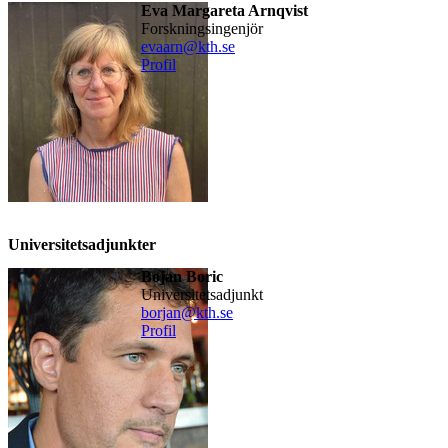
Eva Margareta Arnqvist
forskningsingenjör
evaarn@kth.se
Profil
Universitetsadjunkter
Bojan Boric
universitetsadjunkt
borjan@kth.se
Profil