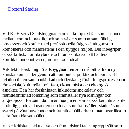
Doctoral Studies
Vid KTH ser vi Stadsbyggnad som ett komplext fält som spänner
mellan teori och praktik, och som väver samman samhälleliga
processer och krafter med professionella frågeställningar som
kombineras och manifesteras i den byggda miljön. Det inbegriper
också kritisk, normbrytande och fantasirika sätt att hantera
konflikterande intressen, normer och ideal.
Arkitekturforskning i Stadsbyggnad har som mål att ta fram ny
kunskap om städer genom att kombinera praktik och teori, satt I
relation till en sammanlänkad och flerskalig förändringsprocess som
rör sociala, kulturella, politiska, ekonomiska och ekologiska
aspekter. Den här forskningen inkluderar spekulativ och
framtidsinriktad forskning som framställer nya lösningar och
angreppssätt för samtida utmaningar, men som också kan utmana de
underliggande antaganden och ideal som framställer ‘staden’ som
svaret på våra nuvarande och framtida hållbarhetsutmaningar liksom
våra framtida samhällen.
Vi ser kritiska, spekulativa och framtidsinriktade angreppssätt som