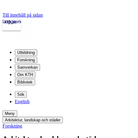
Till innehåll på sidan
Logga in
kth.se
Utbildning
Forskning
Samverkan
Om KTH
Bibliotek
Sök
English
Meny
Arkitektur, landskap och städer
Forskning