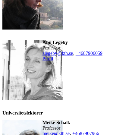
Ann Legeby
professor
alegeby@kth.se
,
+468790
6059
Profil
Universitetslektorer
Meike Schalk
professor
meike@kth.se
,
+468790
7966