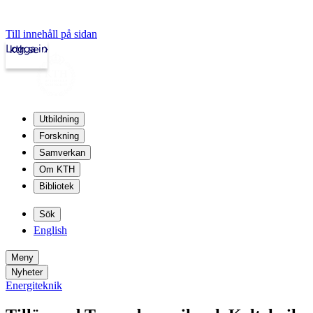
Till innehåll på sidan
Logga in
kth.se
Utbildning
Forskning
Samverkan
Om KTH
Bibliotek
Sök
English
Meny
Nyheter
Energiteknik