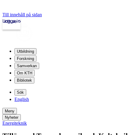
Till innehåll på sidan
Logga in
kth.se
Utbildning
Forskning
Samverkan
Om KTH
Bibliotek
Sök
English
Meny
Nyheter
Energiteknik