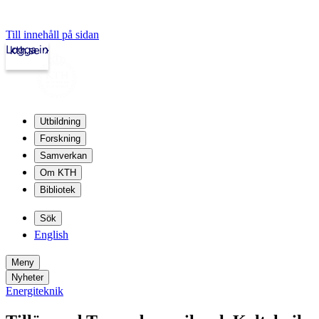
Till innehåll på sidan
Logga in
kth.se
Utbildning
Forskning
Samverkan
Om KTH
Bibliotek
Sök
English
Meny
Nyheter
Energiteknik