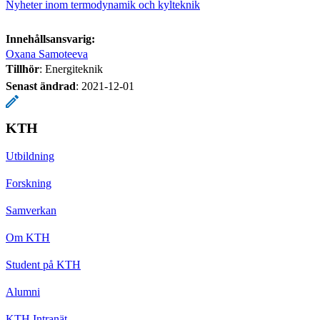
Nyheter inom termodynamik och kylteknik
Innehållsansvarig:
Oxana Samoteeva
Tillhör
: Energiteknik
Senast ändrad
:
2021-12-01
KTH
Utbildning
Forskning
Samverkan
Om KTH
Student på KTH
Alumni
KTH Intranät