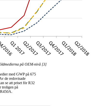
-köldmedierna på OEM-nivå [3]
öldmedier med GWP på 675
 Av de redovisade
 se att priset för R32
 troligen på
h R450A.