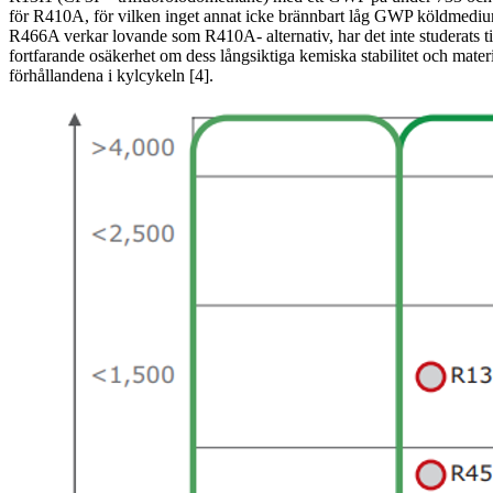
för R410A, för vilken inget annat icke brännbart låg GWP köldmediu
R466A verkar lovande som R410A- alternativ, har det inte studerats til
fortfarande osäkerhet om dess långsiktiga kemiska stabilitet och mater
förhållandena i kylcykeln [4].