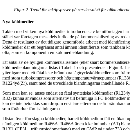
Figur 2. Trend för inköpspriser på service-nivå för olika altern
Nya köldmedier
Takten med vilken nya köldmedier introduceras av kemiföretagen har s
stället var företagen mestadels inriktade på kommersialisering av red
Detta är resultatet av det tidigare genomförda arbetet med identifier
köldmedier där ett begränsat antal ämnen identifierats som tänkbara kö
ofta, som en komponent i en köldmedieblandning.
Ett antal av de nyligen kommersialiserade (eller snart kommersialise
köldmedieblandningarna listas i Tabell 1 och presenteras i Figur 3. Li
ytterligare med ett fåtal icke brännbara lågtrycksköldmedier som främ
med stora turbokompressorer och högtemperaturvärmepumpar (R133
R1224yd(Z)), samt med de utvecklade blandningarna innehållande R
Som man kan se, anses endast ett fåtal syntetiska köldmedier (R123
R32) kunna användas som alternativ till befintliga HFC-köldmedier
kan de inte betraktas som drop-in ersättare eftersom de är brännbara 
som förändrar förutsättningarna.
I listan över föreslagna köldmedier, har ett köldmedium fått en öka
nämligen köldmedium R466A. R466A är en icke brännbar (A1) blan
R13I1 (CF3I − trifluoroiodomethane) med ett GWP på under 733 och 