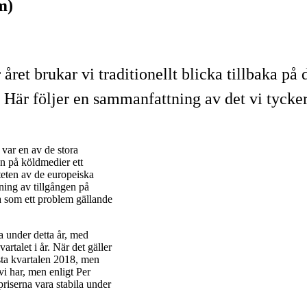
m)
 året brukar vi traditionellt blicka tillbaka p
 Här följer en sammanfattning av det vi tycker
var en av de stora
n på köldmedier ett
teten av de europeiska
ning av tillgången på
 som ett problem gällande
a under detta år, med
rtalet i år. När det gäller
ta kvartalen 2018, men
vi har, men enligt Per
riserna vara stabila under