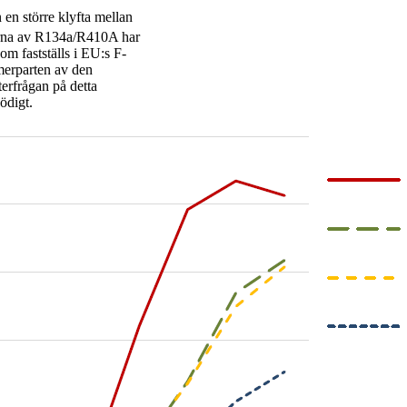
 en större klyfta mellan
arna av R134a/R410A har
om fastställs i EU:s F-
merparten av den
erfrågan på detta
ödigt.