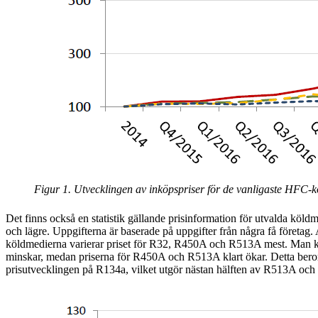
Figur 1. Utvecklingen av inköpspriser för de vanligaste HFC
Det finns också en statistik gällande prisinformation för utvalda k
och lägre. Uppgifterna är baserade på uppgifter från några få företag.
köldmedierna varierar priset för R32, R450A och R513A mest. Man kan
minskar, medan priserna för R450A och R513A klart ökar. Detta beror
prisutvecklingen på R134a, vilket utgör nästan hälften av R513A oc