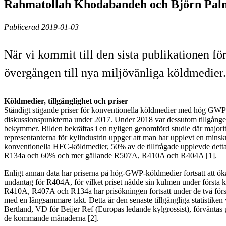
Rahmatollah Khodabandeh och Björn Pal
Publicerad 2019-01-03
När vi kommit till den sista publikationen för
övergången till nya miljövänliga köldmedier.
Köldmedier, tillgänglighet och priser
Ständigt stigande priser för konventionella köldmedier med hög GWP 
diskussionspunkterna under 2017. Under 2018 var dessutom tillgånge
bekymmer. Bilden bekräftas i en nyligen genomförd studie där majori
representanterna för kylindustrin uppger att man har upplevt en minsk
konventionella HFC-köldmedier, 50% av de tillfrågade upplevde detta
R134a och 60% och mer gällande R507A, R410A och R404A [1].
Enligt annan data har priserna på hög-GWP-köldmedier fortsatt att ök
undantag för R404A, för vilket priset nådde sin kulmen under första kva
R410A, R407A och R134a har prisökningen fortsatt under de två förs
med en långsammare takt. Detta är den senaste tillgängliga statistiken 
Bertland, VD för Beijer Ref (Europas ledande kylgrossist), förväntas p
de kommande månaderna [2].