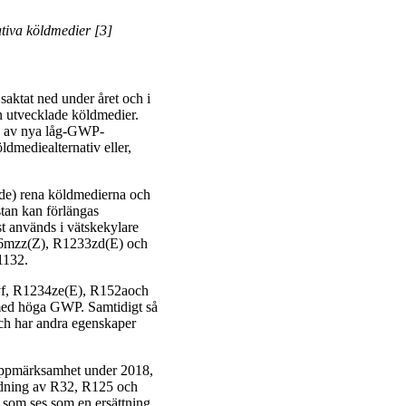
ativa köldmedier [3]
aktat ned under året och i
an utvecklade köldmedier.
ing av nya låg-GWP-
ldmediealternativ eller,
rade) rena köldmedierna och
stan kan förlängas
st används i vätskekylare
6mzz(Z), R1233zd(E) och
1132.
4yf, R1234ze(E), R152aoch
 med höga GWP. Samtidigt så
och har andra egenskaper
d uppmärksamhet under 2018,
dning av R32, R125 och
som ses som en ersättning