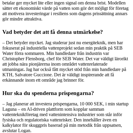
betalar ger mycket lite eller ingen signal om denna brist. Modellen
sätter ett ekonomiskt värde på vatten som gör det möjligt för företag
att motivera investeringar i resiliens som dagens prissättning annars
gör mindre attraktiva.
Vad betyder det att få denna utmärkelse?
– Det betyder mycket. Jag studerar just nu energiteknik, men har
fokuserat på industriella vattenprojekt sedan min praktik på SEB
Water förra sommaren. Min handledare från industrin var
Christopher Flensborg, chef för SEB Water. Det var väldigt lärorikt
att jobba nära pionjärerna inom området vattenrelaterade
utmaningar
.
Jag har också fått mycket stöd från min handledare på
KTH, Salvatore Guccione. Det är väldigt inspirerande att få
erkännande inom ett område jag brinner för.
Hur ska du spenderna prispengarna?
– Jag planerar att investera prispengarna, 10 000 SEK, i min startup
Laguna – en AI-driven plattform som kopplar samman
vattenteknikföretag med vattenintensiva industrier som står inför
fysiska och regulatoriska vattenrisker. Den innehåller även en
kalkylator för skuggpris baserad på min metodik från uppsatsen,
avslutar Logan.