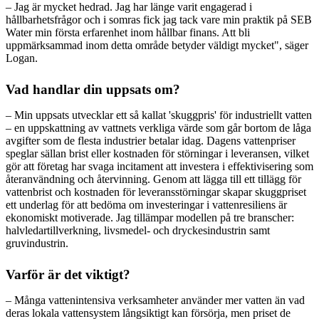
– Jag är mycket hedrad. Jag har länge varit engagerad i
hållbarhetsfrågor och i somras fick jag tack vare min praktik på SEB
Water min första erfarenhet inom hållbar finans. Att bli
uppmärksammad inom detta område betyder väldigt mycket", säger
Logan.
Vad handlar din uppsats om?
– Min uppsats utvecklar ett så kallat 'skuggpris' för industriellt vatten
– en uppskattning av vattnets verkliga värde som går bortom de låga
avgifter som de flesta industrier betalar idag. Dagens vattenpriser
speglar sällan brist eller kostnaden för störningar i leveransen, vilket
gör att företag har svaga incitament att investera i effektivisering som
återanvändning och återvinning. Genom att lägga till ett tillägg för
vattenbrist och kostnaden för leveransstörningar skapar skuggpriset
ett underlag för att bedöma om investeringar i vattenresiliens är
ekonomiskt motiverade. Jag tillämpar modellen på tre branscher:
halvledartillverkning, livsmedel- och dryckesindustrin samt
gruvindustrin.
Varför är det viktigt?
– Många vattenintensiva verksamheter använder mer vatten än vad
deras lokala vattensystem långsiktigt kan försörja, men priset de