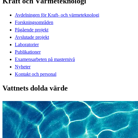
Kraft och Värmeteknologi
Avdelningen för Kraft- och värmeteknologi
Forskningsområden
Pågående projekt
Avslutade projekt
Laboratorier
Publikationer
Examensarbeten på masternivå
Nyheter
Kontakt och personal
Vattnets dolda värde