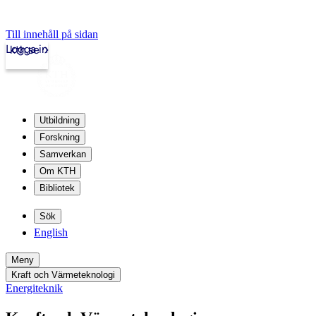
Till innehåll på sidan
Logga in
kth.se
Utbildning
Forskning
Samverkan
Om KTH
Bibliotek
Sök
English
Meny
Kraft och Värmeteknologi
Energiteknik