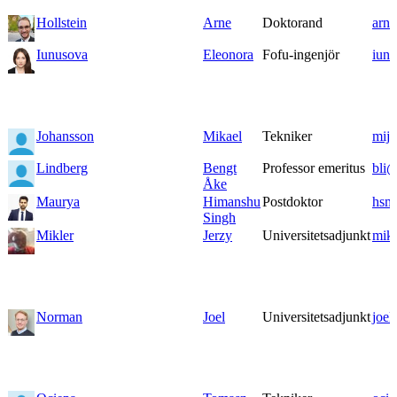
Hollstein
Arne
Doktorand
arn
Iunusova
Eleonora
Fofu-ingenjör
iun
Johansson
Mikael
Tekniker
mij
Lindberg
Bengt
Professor emeritus
bli@
Åke
Maurya
Himanshu
Postdoktor
hsm
Singh
Mikler
Jerzy
Universitetsadjunkt
mik
Norman
Joel
Universitetsadjunkt
joe