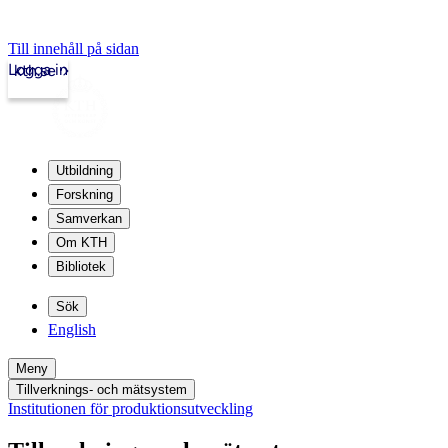
Till innehåll på sidan
Logga in
kth.se
Utbildning
Forskning
Samverkan
Om KTH
Bibliotek
Sök
English
Meny
Tillverknings- och mätsystem
Institutionen för produktionsutveckling