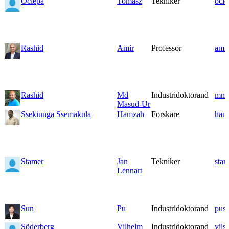
Ociepa
Tomasz
Tekniker
oci
Rashid
Amir
Professor
ami
Rashid
Md
Industridoktorand
mmu
Masud-Ur
Ssekiunga Ssemakula
Hamzah
Forskare
ham
Stamer
Jan
Tekniker
sta
Lennart
Sun
Pu
Industridoktorand
pus
Söderberg
Vilhelm
Industridoktorand
vils