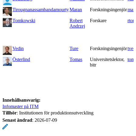
Tirougnanassambandamourty
Maran
Forskningsingenjör
mar
Tomkowski
Robert
Forskare
rto
Andrzej
Vedin
Ture
Forskningsingenjör
tved
Österlind
Tomas
Universitetslektor,
tom
bitr
Innehållsansvarig:
Infomaster på ITM
Tillhör
: Institutionen för produktionsutveckling
Senast ändrad
:
2026-07-09