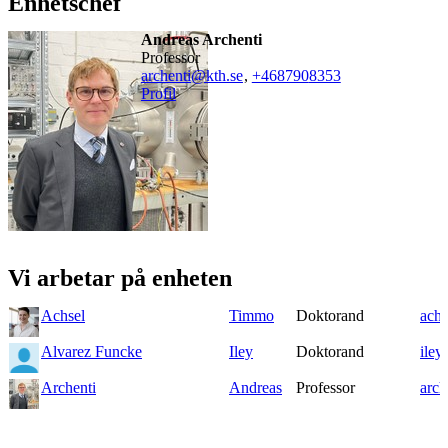
Enhetschef
Andreas Archenti
professor
archenti@kth.se
,
+468790
8353
Profil
Vi arbetar på enheten
Achsel
Timmo
Doktorand
achs
Alvarez Funcke
Iley
Doktorand
iley
Archenti
Andreas
Professor
arch