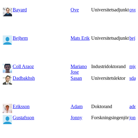
Bayard
Ove
Universitetsadjunkt
ove
Bejhem
Mats Erik
Universitetsadjunkt
bej
Coll Araoz
Mariano
Industridoktorand
mjc
Jose
Dadbakhsh
Sasan
Universitetslektor
sda
Eriksson
Adam
Doktorand
ader
Gustafsson
Jonny
Forskningsingenjör
jon