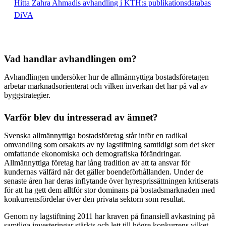
Hitta Zahra Ahmadis avhandling i KTH:s publikationsdatabas
DiVA
Vad handlar avhandlingen om?
Avhandlingen undersöker hur de allmännyttiga bostadsföretagen
arbetar marknadsorienterat och vilken inverkan det har på val av
byggstrategier.
Varför blev du intresserad av ämnet?
Svenska allmännyttiga bostadsföretag står inför en radikal
omvandling som orsakats av ny lagstiftning samtidigt som det sker
omfattande ekonomiska och demografiska förändringar.
Allmännyttiga företag har lång tradition av att ta ansvar för
kundernas välfärd när det gäller boendeförhållanden. Under de
senaste åren har deras inflytande över hyresprissättningen kritiserats
för att ha gett dem alltför stor dominans på bostadsmarknaden med
konkurrensfördelar över den privata sektorn som resultat.
Genom ny lagstiftning 2011 har kraven på finansiell avkastning på
samtliga investeringar stärkts och lett till högre konkurrens vilket