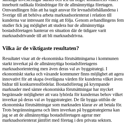
inneburit radikala förändringar för de allmännyttiga företagen.
Omvandlingen från att ha tagit ansvar för levnadsförhållandena i
Sverige till att behöva arbeta marknadsorienterat i relation till
kunderna var intressant för mig att följa. Genom avhandlingens fem
studier fick jag möjlighet att studera hur de allmännyttiga
bostadsföretagen hanterar en situation där de tidigare varit
marknadsdrivande till att bli marknadsdrivna.
Vilka är de viktigaste resultaten?
Resultatet visar att de ekonomiska förutsättningarna i kommunen
starkt inverkat på de allmännyttiga bostadsföretagens
marknadsorientering men även deras val av byggstrategi. I
ekonomiskt starka och växande kommuner finns möjlighet att agera
innovativt för att skapa överlägsna värden för kunderna vilket även
bidrar till konkurrensfördelar. Bostadsföretag på krympande
marknader med sämre ekonomiska förutsättningar har mycket
begränsade möjligheter att vara lyhörda för kundernas behov vilket
inverkar på deras val av byggstrategier. De får bygga utifrån de
ekonomiska förutsättningar som marknaden klarar av att betala för.
Trots begränsningarna och liten inverkan på byggstrategierna kan
jag se att de allmännyttiga bostadsföretagen agerar mer
marknadsorienterat jämfört med företag i den privata sektorn.