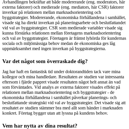
Avhandlingen bekräftar att både modererande (eng. moderators, här
externa faktorer) och medierade (eng. mediators, här CSR) faktorer
inverkar på relationen mellan marknadsorientering och
byggstrategier. Modererande, ekonomiska förhållandena i samhället,
visade sig ha direkt inverkan på planeringsarbete och beslutfattandet
vid val av byggstrategier. CSR som medierade variabler visade sig
kunna förstärka relationen mellan företagens marknadsorientering
och val av byggstrategier. Företagen är främst lyhörda för kundernas
sociala och miljömässiga behov medan de ekonomiska ges låg
uppmärksamhet med ingen inverkan på byggstrategierna.
Var det något som överraskade dig?
Jag har haft en fantastisk tid under doktorandtiden tack vare mina
kollegor och mina handledare. Resultaten av studien var intressanta
eftersom i fjärde pappret visade resultaten något helt annat än vad
som förväntades. Vid analys av externa faktorer visades effekt på
relationen mellan marknadsorientering och byggstrategier - de
ekonomiska förhållandena i samhället påverkar planerings- och
beslutfattande strategiskt vid val av byggstrategier. Det visade sig att
resultatet av studien stämmer bra med allt som händer i marknaden
konkret. Företag bygger utan att lyssna på kundens behov.
Vem har nytta av dina resultat?