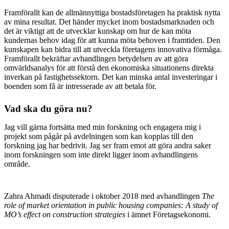
Framförallt kan de allmännyttiga bostadsföretagen ha praktisk nytta
av mina resultat. Det händer mycket inom bostadsmarknaden och
det är viktigt att de utvecklar kunskap om hur de kan möta
kundernas behov idag för att kunna möta behoven i framtiden. Den
kunskapen kan bidra till att utveckla företagens innovativa förmåga.
Framförallt bekräftar avhandlingen betydelsen av att göra
omvärldsanalys för att förstå den ekonomiska situationens direkta
inverkan på fastighetssektorn. Det kan minska antal investeringar i
boenden som få är intresserade av att betala för.
Vad ska du göra nu?
Jag vill gärna fortsätta med min forskning och engagera mig i
projekt som pågår på avdelningen som kan kopplas till den
forskning jag har bedrivit. Jag ser fram emot att göra andra saker
inom forskningen som inte direkt ligger inom avhandlingens
område.
Zahra Ahmadi disputerade i oktober 2018 med avhandlingen
The
role of market orientation in public housing companies: A study of
MO’s effect on construction strategies
i ämnet Företagsekonomi.