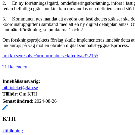
2. En ny förrättningsåtgärd, omdefinieringsförrättning, införs i fasti
redan befintliga gränspunkter kan omvandlas och definieras med stöd 
3. Kommunen ges mandat att avgöra om fastigheters gränser ska def
koordinatuppgifter i samband med att en ny digital detaljplan antas.
lantmäteriförrättning, se punkterna 1 och 2.
Om forskningsprojektets förslag skulle implementeras innebär detta att 
undanröjs på väg mot en obruten digital samhälls­byggnadsprocess.
urn.kb.se/resolve?urn=urn:nbn:se:kth:diva-352155
Till kalendern
Innehållsansvarig:
biblioteket@kth.se
Tillhör
: Om KTH
Senast ändrad
:
2024-08-26
KTH
Utbildning