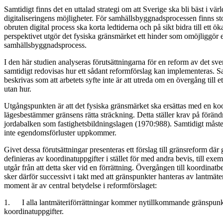
Samtidigt finns det en uttalad strategi om att Sverige ska bli bäst i värl­d
digitaliseringens möjligheter. För samhällsbygg­nadsprocessen finns s
obruten digital process ska korta ledtiderna och på sikt bidra till ett ö
perspektivet utgör det fysiska gränsmärket ett hinder som omöjliggör e
samhällsbyggnadsprocess.
I den här studien analyseras förutsättningarna för en reform av det sv
samtidigt redovisas hur ett sådant reformförslag kan implementeras. 
beskrivas som att arbetets syfte inte är att utreda om en övergång till e
utan hur.
Utgångspunkten är att det fysiska gränsmärket ska ersättas med en ko
lägesbestämmer gränsens rätta sträckning. Detta ställer krav på förändr
jordabalken som fastighets­bildningslagen (1970:988). Samtidigt måste 
inte egendomsförluster uppkommer.
Givet dessa förutsättningar presenteras ett förslag till gränsreform dä
definieras av koordinatuppgifter i stället för med andra bevis, till exe
utgår från att detta sker vid en förrättning. Övergången till koordinatb
sker därför successivt i takt med att gränspunkter hanteras av lantmä
moment är av central betydelse i reformförslaget:
1. I alla lantmäteriförrättningar kommer nytillkommande gränspunkt
koordinatuppgifter.