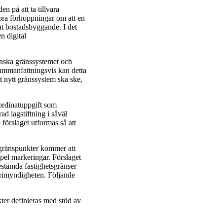
en på att ta tillvara
tora förhoppningar om att en
kat bostadsbygg­ande. I det
n digital
en­ska gränssystemet och
Sammanfattningsvis kan detta
tt nytt gränssystem ska ske,
ordinatuppgift som
ad lagstiftning i såväl
förslaget utformas så att
r gränspunkter kommer att
mpel markeringar. Förslaget
estämda fastighets­gränser
terimyndigheten. Följande
er definieras med stöd av