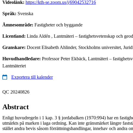
Videolänk:
https://kth-se.zoom.us/j/69042532716
Språk:
Svenska
Ämnesområde:
Fastigheter och byggande
Licentiand:
Linda Aldén
, Lantmäteri – fastighetsvetenskap och geod
Granskare:
Docent Elisabeth Ahlinder, Stockholms universitet, Juridis
Huvudhandledare:
Professor Peter Ekbäck, Lantmäteri – fastighets
Lantmäteriet
Exportera till kalender
QC 20240826
Abstract
Enligt huvudregeln i 1 kap. 3 § jordabalken (1970:994) har en fastigh
utmärkts på marken i laga ordning. Kan inte gränsmärket längre faststä
stället andra bevis såsom förrättningshandlingar, innehav och andra o