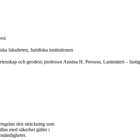
esi
ka fakulteten, Juridiska institutionen
vetenskap och geodesi; professor Annina H. Persson, Lantmäteri – fast
ets­gräns den sträckning som
llas med säkerhet gäller i
mständigheter.