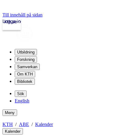
Till innehåll på sidan
Logga in
kth.se
Utbildning
Forskning
Samverkan
Om KTH
Bibliotek
Sök
English
Meny
KTH
ABE
Kalender
Kalender