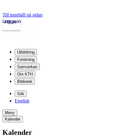
Till innehåll på sidan
Logga in
kth.se
Utbildning
Forskning
Samverkan
Om KTH
Bibliotek
Sök
English
Meny
Kalender
Kalender