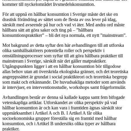
kommer till nyckelområdet livsmedelskonsumtion.
För att uppnå en hållbar konsumtion i Sverige måste det ske en
drastisk förändring av sättet som de flesta av oss lever på idag,
särskilt med avseende på hur och vad vi äter. Med andra ord måste
hållbara sätt att göra saker och ting på – ”hållbara
konsumtionspraktiker” – bli det nya normala, ett nytt ”mainstream”.
Mot bakgrund av detta syftar den här avhandlingen till att utforska
olika samhällsaktörers potentiella roller och perspektiv i
omställningsprocesser som syftar till att göra hållbara praktiker till
mainstream i Sverige, särskilt när det gäller matpraktiker.
Utgångspunkten ligger i att en hållbar konsumtion bör tillgodose
allas behov utan att överskrida ekologiska gränser, och det teoretiska
angreppssättet är grundat i social praktikteori och teoretiska begrepp
som makt och erkännande. De huvudsakliga metoder som används
är intervjuer, en interventionsstudie, workshops samt frågeformulär.
Avhandlingen består av denna så kallade kappa samt fem bifogade
vetenskapliga artiklar. Utforskandet av olika perspektiv på vad
hållbar konsumtion är och kan vara i framtiden ägnas särskilt stor
uppmärksamhet i Artikel A och B. I Artikel A får olika
socioekonomiska grupper föreställa sig en framtid med hållbar
konsumtion, och i Artikel B undersöks olika typer av hållbara
praktiker.