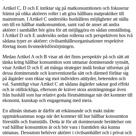
Artikel C, D och E inriktar sig på matkonsumtionen och fokuserar
främst på olika aktörers roller i att göra hållbara matpraktiker till
mainstream. I Artikel C undersöks hushållens möjligheter att ställa
om till en hållbar matkonsumtion, samt vad de anser att andra
aktörer i samhället bör göra för att möjliggöra en sådan omställning.
I Artikel D och E undersöks sedan rollerna och perspektiven hos två
sådana typer av aktörer: civilsamhällesorganisationer respektive
företag inom livsmedelsförsörjningen.
Medan Artikel A och B visar att det finns perspektiv på och sätt att
tänka kring hållbar konsumtion som utmanar dominerande synsätt,
visar Artikel D och E att många strategier ändå brukar utformas på
dessa dominerande och konventionella sätt och därmed förlitar sig
på åtgärder som riktar sig mot individers attityder, beteenden och
val. Samtidigt visar Artikel C att sådana åtgärder saknar god effekt
och är otillräckliga, eftersom de kräver stora ansträngningar även
från hushåll som har relativt goda förutsättningar när det kommer till
ekonomi, kunskap och engagemang med mera.
En allmän slutsats är därför att erkännande och makt måste
uppmärksammas noga när det kommer till hur hållbar konsumtion
föreställs och framställs. Detta är för att dominerande berättelser om
vad hållbar konsumtion är och bör vara i framtiden ska kunna
utmanas. Dessutom behöver aktörer i civilsamhället och i privat och