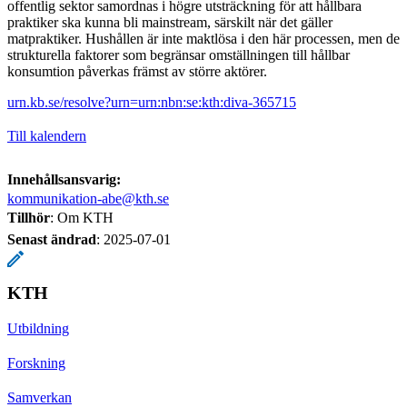
offentlig sektor samordnas i högre utsträckning för att hållbara
praktiker ska kunna bli mainstream, särskilt när det gäller
matpraktiker. Hushållen är inte maktlösa i den här processen, men de
strukturella faktorer som begränsar omställningen till hållbar
konsumtion påverkas främst av större aktörer.
urn.kb.se/resolve?urn=urn:nbn:se:kth:diva-365715
Till kalendern
Innehållsansvarig:
kommunikation-abe@kth.se
Tillhör
: Om KTH
Senast ändrad
:
2025-07-01
KTH
Utbildning
Forskning
Samverkan