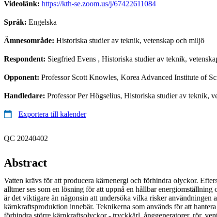
Videolänk:
https://kth-se.zoom.us/j/67422611084
Språk:
Engelska
Ämnesområde:
Historiska studier av teknik, vetenskap och miljö
Respondent:
Siegfried Evens
, Historiska studier av teknik, vetenska
Opponent:
Professor Scott Knowles, Korea Advanced Institute of S
Handledare:
Professor Per Högselius, Historiska studier av teknik, 
Exportera till kalender
QC 20240402
Abstract
Vatten krävs för att producera kärnenergi och förhindra olyckor. Efter
alltmer ses som en lösning för att uppnå en hållbar energiomställnin
är det viktigare än någonsin att undersöka vilka risker användningen a
kärnkraftsproduktion innebär. Teknikerna som används för att hantera a
förhindra större kärnkraftsolyckor - tryckkärl, ånggeneratorer, rör, 