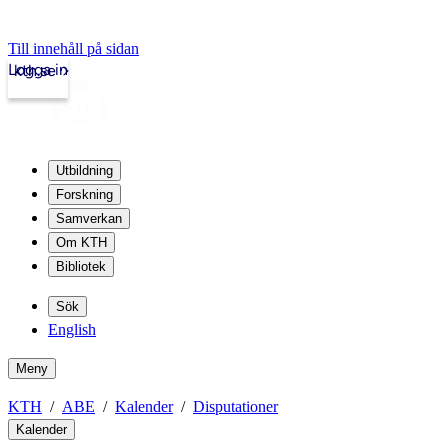
Till innehåll på sidan
Logga in
kth.se
Utbildning
Forskning
Samverkan
Om KTH
Bibliotek
Sök
English
Meny
KTH
ABE
Kalender
Disputationer
Kalender