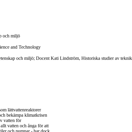
p och miljö
cience and Technology
vetenskap och miljö; Docent Kati Lindström, Historiska studier av tekn
som lättvattenreaktorer
g och bekämpa klimatkrisen
v vatten för
llt vatten och ånga för att
ventiler och pumpar - har dock