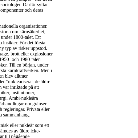
sociologer. Därför syftar
a komponenter och deras
nationella organisationer,
storia om kärnsäkerhet,
a under 1800-talet. Ett
 insikter. För det första
 ny typ av risker uppstod.
kage, brott eller explosioner,
n 1950- och 1980-talen
er. Till en början, under
̈rsta kärnkraftverken. Men i
ken blev alltmer
ler "nuklearisera" de äldre
var inriktade på att
iker, institutioner,
urgi. Ambi-nukleära
örhandlingar om gränser
regleringar. Privata eller
detta sammanhang.
knisk eller nukleär som ett
ämdes av äldre icke-
 till pågående