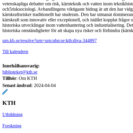
vetenskapliga debatter om risk, kärnteknik och vatten inom teknikhisto
och5risksociologi. Avhandlingens viktigaste bidrag är att den har vid
kärnkraftsrisker traditionellt har studerats. Den har utmanat dominer
kärnkraft som innovativ eller exceptionell, och istället kopplat frågor o
historiska utvecklingar inom vattenhantering och industrialisering. Det
historiska omständigheter för att skapa nya risker och förhindra (kärnk
urn.kb.se/resolve?urn=urn:nbn:se:kth:diva-344897
Till kalendern
Innehållsansvarig:
biblioteket@kth.se
Tillhör
: Om KTH
Senast ändrad
:
2024-04-04
KTH
Utbildning
Forskning