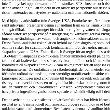
inte fått mycket uppmärksamhet från historiker, STS- forskare och risk
denna avhandling till att studera ur ett historiskt perspektiv hur dess
risker hanterades och styrdes av nationella och internationella aktörer.
Med hjälp av arkivkällor från Sverige, USA, Frankrike och flera inter
samt intervjuer, presenterar denna avhandling fram en ny, långsiktig hi
som går tillbaka till ursprunget för riskhantering kring vatten och ång
sådant historiskt perspektiv på riskreglering av kärnkraft ger två viktiga
innebar användningen av vatten- och ångteknik i kärnreaktorer att en
Dessa "ambi-nukleära risker" är en hybrid av äldre ångrisker, som läc
och nya risker för strålning och kontaminering. För det andra, mella
skapades system i USA, Frankrike och Sverige för att reglera dessa risk
1950-talet, tillämpades icke-nukleära ångbestämmelser direkt på de fo
takt med att kraftverken blev större, olyckor inträffade och kärntekni
kontroversiell skapades "ambi-nukleära riskregimer" för att anpassa el
bestämmelserna. De omfattade nya säkerhetsåtgärder och metoder som 
förhindra radioaktiva utsläpp, men samtidigt mobiliserade de äldre tekn
kunskaper och idéer med anknytning till termisk hydraulik och metall
riskregimer utvecklades av en mängd olika historiska aktörer genom f
mellan "nukleär" och "icke-nukleär" kunskap, komponenter, risker och 
halvprivata ingenjörsorganisationer spelade en särskilt viktig roll i 
Denna avhandling visar således att kärnkraftsäkerhet har blivit kärnte
resultat av en transnationell och långsiktig process som i hög grad best
nukleära vatten- och ångregimer. Resultaten av denna avhandling bidrar