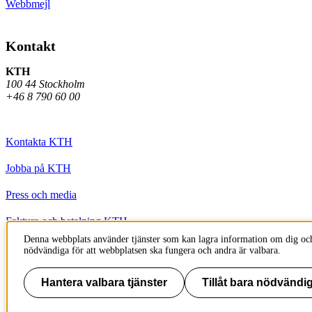
Webbmejl
Kontakt
KTH
100 44 Stockholm
+46 8 790 60 00
Kontakta KTH
Jobba på KTH
Press och media
Faktura och betalning KTH
Denna webbplats använder tjänster som kan lagra information om dig och
Om KTH:s webbplatser
nödvändiga för att webbplatsen ska fungera och andra är valbara.
Tillgänglighetsredogörelse
Hantera valbara tjänster
Tillåt bara nödvändig
Till sidans topp