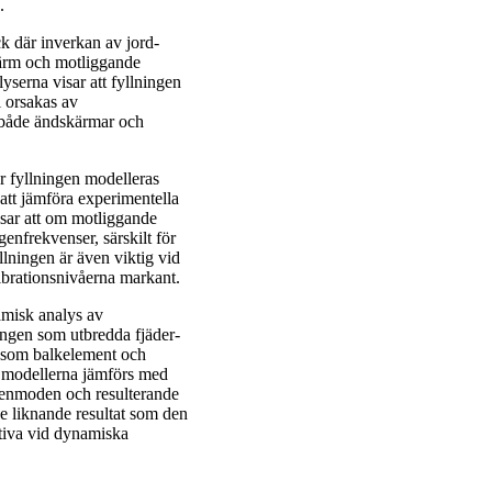
.
ck där inverkan av jord-
skärm och motliggande
serna visar att fyllningen
l orsakas av
r både ändskärmar och
r fyllningen modelleras
tt jämföra experimentella
isar att om motliggande
enfrekvenser, särskilt för
lningen är även viktig vid
brationsnivåerna markant.
amisk analys av
ngen som utbredda fjäder-
 som balkelement och
 modellerna jämförs med
egenmoden och resulterande
e liknande resultat som den
ktiva vid dynamiska