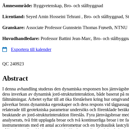
Ämnesområde:
Byggvetenskap, Bro- och stålbyggnad
Licentiand:
Seyed Amin Hosseini Tehrani
, Bro- och stålbyggnad, S
Granskare:
Associate Professor Gunnstein Thomas Frøseth, NTNU
Huvudhandledare:
Professor Battini Jean-Marc, Bro- och stålbyg
Exportera till kalender
QC 240923
Abstract
I denna avhandling studeras den dynamiska responsen hos järnvägsb
dess inverkan av dynamisk jord-strukturinteraktion, både baserat på 
fältmätningar. Arbetet syftar till att öka förståelsen kring hur omgiva
påverkar brons dynamiska egenskaper och dess respons vid tågpassage
relaterade till geotekniska parametrar undersöks och förenklade berä
beaktande av jord-strukturinteraktion föreslås. Fyra järnvägsbroar m
analyserats, två fritt upplagda broar och två kontinuerliga broar i tre f
instrumenterats med ett antal accelerometrar och en hydraulisk lastcyli