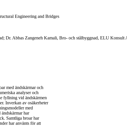
tructural Engineering and Bridges
gnad; Dr. Abbas Zangeneh Kamali, Bro- och stålbyggnad, ELU Konsult
roar med ändskärmar och
numeriska analyser och
nde fyllning vid ändskärmen
r. Inverkan av osäkerheter
kningsmodeller med
ed ändskärmar har
ack. Samtliga broar har
nder har använts för att