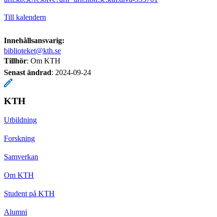
Till kalendern
Innehållsansvarig:
biblioteket@kth.se
Tillhör
: Om KTH
Senast ändrad
:
2024-09-24
KTH
Utbildning
Forskning
Samverkan
Om KTH
Student på KTH
Alumni