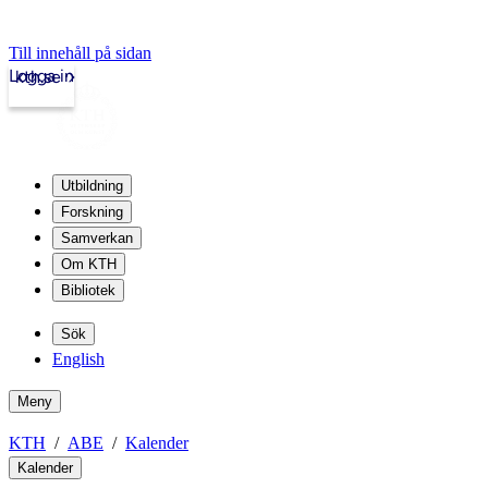
Till innehåll på sidan
Logga in
kth.se
Utbildning
Forskning
Samverkan
Om KTH
Bibliotek
Sök
English
Meny
KTH
ABE
Kalender
Kalender