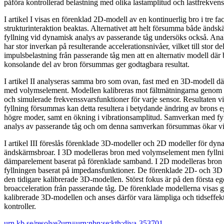
påföra kontrollerad belastning med olika lastamplitud och lastfrekvens
I artikel I visas en förenklad 2D-modell av en kontinuerlig bro i tre fa
strukturinteraktion beaktas. Alternativet att helt försumma både änd
fyllning vid dynamisk analys av passerande tåg undersöks också. Analy
har stor inverkan på resulterande accelerationsnivåer, vilket till stor de
impulsbelastning från passerande tåg men att en alternativ modell dä
konsolande del av bron försummas ger godtagbara resultat.
I artikel II analyseras samma bro som ovan, fast med en 3D-modell dä
med volymselement. Modellen kalibreras mot fältmätningarna genom a
och simulerade frekvenssvarsfunktioner för varje sensor. Resultaten v
fyllning försummas kan detta resultera i betydande ändring av brons eg
högre moder, samt en ökning i vibrationsamplitud. Samverkan med fyl
analys av passerande tåg och om denna samverkan försummas ökar vi
I artikel III föreslås förenklade 3D-modeller och 2D modeller för dyn
ändskärmsbroar. I 3D modelleras bron med volymselement men fyllni
dämparelement baserat på förenklade samband. I 2D modelleras bron
fyllningen baserat på impedansfunktioner. De förenklade 2D- och 3D
den tidigare kalibrerade 3D-modellen. Störst fokus är på den första 
broacceleration från passerande tåg. De förenklade modellerna visas g
kalibrerade 3D-modellen och anses därför vara lämpliga och tidseffe
kontroller.
urn.kb.se/resolve?urn=urn:nbn:se:kth:diva-353701