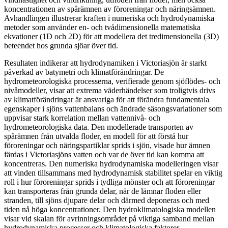
koncentrationen av spårämnen av föroreningar och näringsämnen.
Avhandlingen illustrerar kraften i numeriska och hydrodynamiska
metoder som använder en- och tvådimensionella matematiska
ekvationer (1D och 2D) för att modellera det tredimensionella (3D)
beteendet hos grunda sjöar över tid.
Resultaten indikerar att hydrodynamiken i Victoriasjön är starkt
påverkad av batymetri och klimatförändringar. De
hydrometeorologiska processerna, verifierade genom sjöflödes- och
nivåmodeller, visar att extrema väderhändelser som troligtvis drivs
av klimatförändringar är ansvariga för att förändra fundamentala
egenskaper i sjöns vattenbalans och ändrade säsongsvariationer som
uppvisar stark korrelation mellan vattennivå- och
hydrometeorologiska data. Den modellerade transporten av
spårämnen från utvalda floder, en modell för att förstå hur
föroreningar och näringspartiklar sprids i sjön, visade hur ämnen
färdas i Victoriasjöns vatten och var de över tid kan komma att
koncentreras. Den numeriska hydrodynamiska modelleringen visar
att vinden tillsammans med hydrodynamisk stabilitet spelar en viktig
roll i hur föroreningar sprids i tydliga mönster och att föroreningar
kan transporteras från grunda delar, när de lämnar floden eller
stranden, till sjöns djupare delar och därmed deponeras och med
tiden nå höga koncentrationer. Den hydroklimatologiska modellen
visar vid skalan för avrinningsområdet på viktiga samband mellan
hydrodynamiska processer och klimatologiska faktorer.