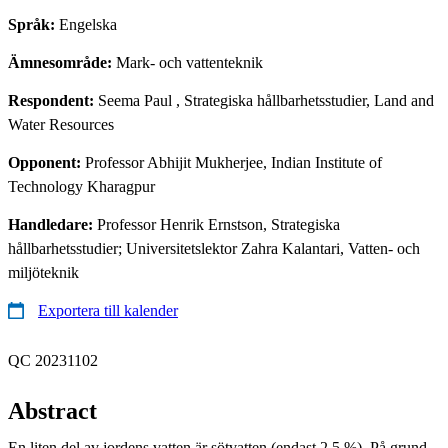
Språk:
Engelska
Ämnesområde:
Mark- och vattenteknik
Respondent:
Seema Paul
, Strategiska hållbarhetsstudier, Land and
Water Resources
Opponent:
Professor Abhijit Mukherjee, Indian Institute of
Technology Kharagpur
Handledare:
Professor Henrik Ernstson, Strategiska
hållbarhetsstudier; Universitetslektor Zahra Kalantari, Vatten- och
miljöteknik
Exportera till kalender
QC 20231102
Abstract
En liten del av jordens vatten är sötvatten (endast 2,5 %). På grund