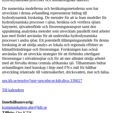
De numeriska modellerna och beräkningsmetoderna som har
utvecklats i denna avhandling representerar bidrag till
hydrodynamisk forskning. De metoder för att ta fram modeller för
hydrodynamiska processer i sjöar, beräkna och verifiera sjöars
batymetri, sjövattenflöde och föroreningstransport samt den
uppsättning analytiska metoder som utvecklats parallellt med arbetet
kan med fördel användas för att undersöka hydrodynamiska
processer i andra sjöar. Ett potentiellt tillämpningsområde för denna
forskning är att stödja analys av lokala och regionala effekter av
klimatförändringar och föroreningar. Forskningen kan också
användas för att utveckla strategier för att förhindra ytterligare
föroreningar i sötvattensjöar och för att mer allmänt stödja arbetet
med att förvalta denna centrala afrikanska sjö. Tillsammans bidrar
avhandlingen med kunskap i linje med FN:s mål för hållbar
utveckling relaterade till vattensäkerhet, dricksvatten, mat och hälsa.
urn.kb.se/resolve?urn=urn:nbn:se:kth:diva-339027
Till kalendern
Innehållsansvarig:
kommunikation-abe@kth.se
Tillhör
: Om KTH