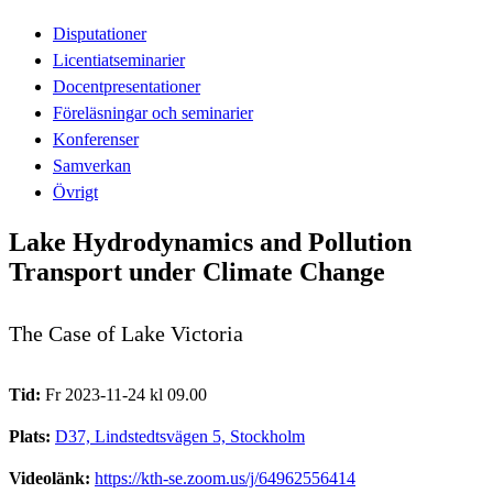
Disputationer
Licentiatseminarier
Docentpresentationer
Föreläsningar och seminarier
Konferenser
Samverkan
Övrigt
Lake Hydrodynamics and Pollution
Transport under Climate Change
The Case of Lake Victoria
Tid:
Fr 2023-11-24 kl 09.00
Plats:
D37, Lindstedtsvägen 5, Stockholm
Videolänk:
https://kth-se.zoom.us/j/64962556414