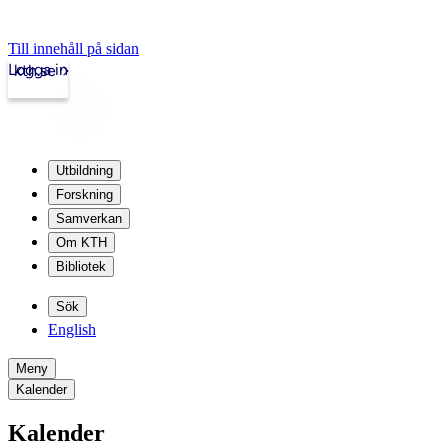
Till innehåll på sidan
Logga in
kth.se
Utbildning
Forskning
Samverkan
Om KTH
Bibliotek
Sök
English
Meny
Kalender
Kalender