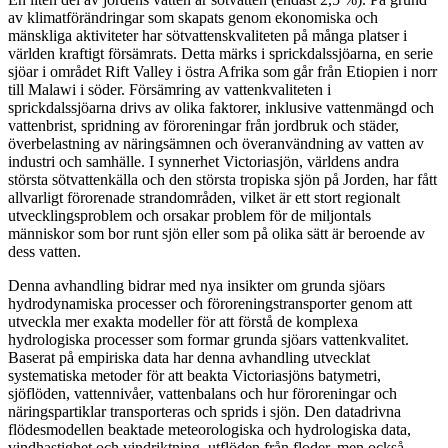
av klimatförändringar som skapats genom ekonomiska och
mänskliga aktiviteter har sötvattenskvaliteten på många platser i
världen kraftigt försämrats. Detta märks i sprickdalssjöarna, en serie
sjöar i området Rift Valley i östra Afrika som går från Etiopien i norr
till Malawi i söder. Försämring av vattenkvaliteten i
sprickdalssjöarna drivs av olika faktorer, inklusive vattenmängd och
vattenbrist, spridning av föroreningar från jordbruk och städer,
överbelastning av näringsämnen och överanvändning av vatten av
industri och samhälle. I synnerhet Victoriasjön, världens andra
största sötvattenkälla och den största tropiska sjön på Jorden, har fått
allvarligt förorenade strandområden, vilket är ett stort regionalt
utvecklingsproblem och orsakar problem för de miljontals
människor som bor runt sjön eller som på olika sätt är beroende av
dess vatten.
Denna avhandling bidrar med nya insikter om grunda sjöars
hydrodynamiska processer och föroreningstransporter genom att
utveckla mer exakta modeller för att förstå de komplexa
hydrologiska processer som formar grunda sjöars vattenkvalitet.
Baserat på empiriska data har denna avhandling utvecklat
systematiska metoder för att beakta Victoriasjöns batymetri,
sjöflöden, vattennivåer, vattenbalans och hur föroreningar och
näringspartiklar transporteras och sprids i sjön. Den datadrivna
flödesmodellen beaktade meteorologiska och hydrologiska data,
vindhastighet och vindriktning, utflöden från floder, men också