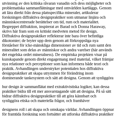
utvinning av den kritiska råvaran vanadin och dess möjligheter och
problematiska sammanflätningar med omvärlden kartläggs. Genom
att lära direkt från dessa platsspecifika mineraler, artikulerar
forskningen diffraktiva designpraktiker som utmanar linjära och
människocentrerade berättelser om tid, rum och materialitet.
Begreppet diffraktion, inspirerat av Barad och Donna Haraway,
skrivs här fram som en kritiskt medveten metod för design.
Diffraktiva designpraktiker reflekterar inte bara över befintliga
dikotomier; de bryter upp dem genom att förkroppsliga nya
förståelser för icke-mänskliga dimensioner av tid och rum samt den
mineralitet som delas av människor och andra varelser (här används
det engelska ordet mineralness). De empiriska projekten visar på
kunskapande genom direkt engagemang med material, vilket främjar
nya relationer och perceptioner som kan informera både teori och
praktik. Avhandlingen understryker potentialen hos diffraktiva
designpraktiker att skapa utrymmen för förändring inom
dominerande tankesystem och sätt att designa. Genom att synliggöra
hur design är sammanflätat med extraktivistiska logiker, kan dessa
praktiker bidra till ett mer ansvarstagande sätt att designa. På så sätt
bidrar diffraktiva designpraktiker till att göra kännbart och
synliggöra etiska och materiella frågor, och framhäver
designens roll i att skapa och omskapa världar. Avhandlingen öppnar
för framtida forskning som fortsätter att utforska diffraktiva praktiker