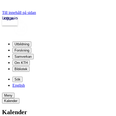
Till innehåll på sidan
Logga in
kth.se
Utbildning
Forskning
Samverkan
Om KTH
Bibliotek
Sök
English
Meny
Kalender
Kalender