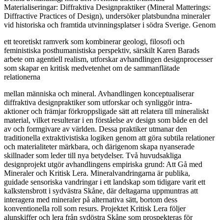
Materialiseringar: Diffraktiva Designpraktiker (Mineral Matterings:
Diffractive Practices of Design), undersöker platsbundna mineraler
vid historiska och framtida utvinningsplatser i södra Sverige. Genom
ett teoretiskt ramverk som kombinerar geologi, filosofi och
feministiska posthumanistiska perspektiv, särskilt Karen Barads
arbete om agentiell realism, utforskar avhandlingen designprocesser
som skapar en kritisk medvetenhet om de sammanflätade
relationerna
mellan människa och mineral. Avhandlingen konceptualiserar
diffraktiva designpraktiker som utforskar och synliggör intra-
aktioner och främjar förkroppsligade sätt att relatera till mineraliskt
material, vilket resulterar i en förståelse av design som både en del
av och formgivare av världen. Dessa praktiker utmanar den
traditionella extraktivistiska logiken genom att göra subtila relationer
och materialiteter märkbara, och därigenom skapa nyanserade
skillnader som leder till nya betydelser. Två huvudsakliga
designprojekt utgör avhandlingens empiriska grund: Att Gå med
Mineraler och Kritisk Lera. Mineralvandringarna är publika,
guidade sensoriska vandringar i ett landskap som tidigare varit ett
kalkstensbrott i sydvästra Skåne, där deltagarna uppmuntras att
interagera med mineraler på alternativa sätt, bortom dess
konventionella roll som resurs. Projektet Kritisk Lera följer
alunskiffer och lera från sydöstra Skåne som prospekteras för