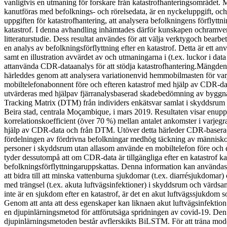
vanligtvis en utmaning för forskare från katastrofhanteringsområdet.
kanutföras med befolknings- och rörelsedata, är en nyckeluppgift, och
uppgiften för katastrofhantering, att analysera befolkningens förflyttn
katastrof. I denna avhandling inhämtades därför kunskapen ochramv
litteraturstudie. Dess resultat användes för att välja verktygoch bearbet
en analys av befolkningsförflyttning efter en katastrof. Detta är ett a
samt en illustration avvärdet av och utmaningarna i (t.ex. luckor i dat
attanvända CDR-dataanalys för att stödja katastrofhantering.Mängden 
härleddes genom att analysera variationenvid hemmobilmasten för va
mobiltelefonabonnent före och efteren katastrof med hjälp av CDR-dat
utvärderas med hjälpav fjärranalysbaserad skadebedömning av byggn
Tracking Matrix (DTM) från individers enkätsvar samlat i skyddsrum ef
Beira stad, centrala Moçambique, i mars 2019. Resultaten visar enu
korrelationskoefficient (över 70 %) mellan antalet ankomster i varje
hjälp av CDR-data och från DTM. Utöver detta härleder CDR-basera
fördelningen av fördrivna befolkningar medhög täckning av människor,
personer i skyddsrum utan allasom använde en mobiltelefon före och ef
tyder dessutompå att om CDR-data är tillgängliga efter en katastrof k
befolkningsförflyttningaruppskattas. Denna information kan användas fö
att bidra till att minska vattenburna sjukdomar (t.ex. diarrésjukdoma
med trängsel (t.ex. akuta luftvägsinfektioner) i skyddsrum och värd
inte är en sjukdom efter en katastrof, är det en akut luftvägssjukdom s
Genom att anta att dess egenskaper kan liknaen akut luftvägsinfektion e
en djupinlärningsmetod för attförutsäga spridningen av covid-19. Den
djupinlärningsmetoden består avflerskikts BiLSTM. För att träna mo