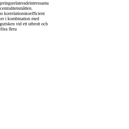
egeringsrelateradeintressanta
centralitetsmåtten.
s korrelationskoefficient
:er i kombination med
srisken vid ett utbrott och
öra flera