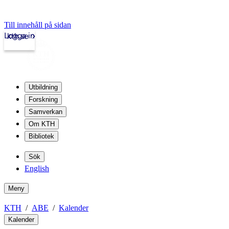
Till innehåll på sidan
Logga in
kth.se
Utbildning
Forskning
Samverkan
Om KTH
Bibliotek
Sök
English
Meny
KTH
ABE
Kalender
Kalender