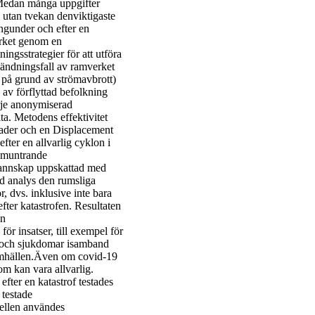
 Medan många uppgifter
 utan tvekan denviktigaste
ingunder och efter en
erket genom en
ningsstrategier för att utföra
nvändningsfall av ramverket
a på grund av strömavbrott)
av förflyttad befolkning
rje anonymiserad
a. Metodens effektivitet
ader och en Displacement
ter en allvarlig cyklon i
ppmuntrande
grannskap uppskattad med
d analys den rumsliga
 dvs. inklusive inte bara
ter katastrofen. Resultaten
an
r insatser, till exempel för
r) och sjukdomar isamband
samhällen.Även om covid-19
om kan vara allvarlig.
fter en katastrof testades
 testade
dellen användes