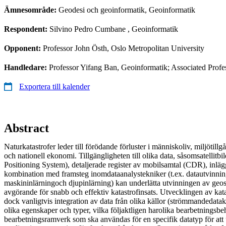
Ämnesområde:
Geodesi och geoinformatik, Geoinformatik
Respondent:
Silvino Pedro Cumbane
, Geoinformatik
Opponent:
Professor John Östh, Oslo Metropolitan University
Handledare:
Professor Yifang Ban, Geoinformatik; Associated Prof
Exportera till kalender
Abstract
Naturkatastrofer leder till förödande förluster i människoliv, miljötill
och nationell ekonomi. Tillgängligheten till olika data, såsomsatellitb
Positioning System), detaljerade register av mobilsamtal (CDR), inlägg
kombination med framsteg inomdataanalystekniker (t.ex. datautvinnin
maskininlärningoch djupinlärning) kan underlätta utvinningen av geos
avgörande för snabb och effektiv katastrofinsats. Utvecklingen av kat
dock vanligtvis integration av data från olika källor (strömmandedatak
olika egenskaper och typer, vilka följaktligen harolika bearbetningsb
bearbetningsramverk som ska användas för en specifik datatyp för att 