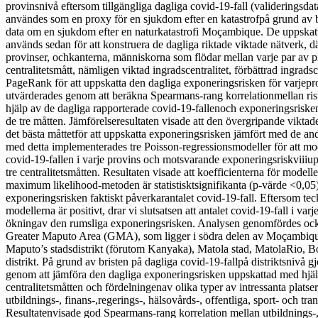
provinsnivå eftersom tillgängliga dagliga covid-19-fall (valideringsda
användes som en proxy för en sjukdom efter en katastrofpå grund av b
data om en sjukdom efter en naturkatastrofi Moçambique. De uppskat
används sedan för att konstruera de dagliga riktade viktade nätverk, d
provinser, ochkanterna, människorna som flödar mellan varje par av 
centralitetsmått, nämligen viktad ingradscentralitet, förbättrad ingradsc
PageRank för att uppskatta den dagliga exponeringsrisken för varjepr
utvärderades genom att beräkna Spearmans-rang korrelationmellan r
hjälp av de dagliga rapporterade covid-19-fallenoch exponeringsriske
de tre måtten. Jämförelseresultaten visade att den övergripande vikt
det bästa måttetför att uppskatta exponeringsrisken jämfört med de and
med detta implementerades tre Poisson-regressionsmodeller för att m
covid-19-fallen i varje provins och motsvarande exponeringsriskviiiu
tre centralitetsmåtten. Resultaten visade att koefficienterna för model
maximum likelihood-metoden är statistisktsignifikanta (p-värde <0,05)
exponeringsrisken faktiskt påverkarantalet covid-19-fall. Eftersom tec
modellerna är positivt, drar vi slutsatsen att antalet covid-19-fall i va
ökningav den rumsliga exponeringsrisken. Analysen genomfördes också
Greater Maputo Area (GMA), som ligger i södra delen av Moçambique
Maputo’s stadsdistrikt (förutom Kanyaka), Matola stad, MatolaRio, 
distrikt. På grund av bristen på dagliga covid-19-fallpå distriktsnivå 
genom att jämföra den dagliga exponeringsrisken uppskattad med hjäl
centralitetsmåtten och fördelningenav olika typer av intressanta plats
utbildnings-, finans-,regerings-, hälsovårds-, offentliga, sport- och tran
Resultatenvisade god Spearmans-rang korrelation mellan utbildnings-,