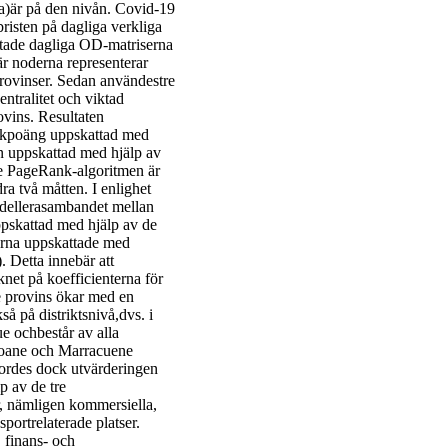
ta)är på den nivån. Covid-19
risten på dagliga verkliga
tade dagliga OD-matriserna
är noderna representerar
provinser. Sedan användestre
entralitet och viktad
ovins. Resultaten
iskpoäng uppskattad med
n uppskattad med hjälp av
ade PageRank-algoritmen är
ra två måtten. I enlighet
odellerasambandet mellan
ppskattad med hjälp av de
lerna uppskattade med
. Detta innebär att
knet på koefficienterna för
rje provins ökar med en
 på distriktsnivå,dvs. i
 ochbestår av alla
Boane och Marracuene
gjordes dock utvärderingen
p av de tre
er, nämligen kommersiella,
sportrelaterade platser.
 finans- och