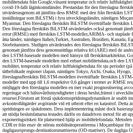
mobilitetsdata från Google,viisamt temperatur och relativ luftfuktighet 
covid-19-falli låginkomstländer. Prestandan för den föreslagna flers
utvärderasgenom att jämföra dess RMSE med den från flerskikts L
inställningar som BiLSTM) i fyra utvecklingsländer, nämligen Moç
Myanmar. Den föreslagna flerskikts BiLSTM överträffade flerskikts L
Den föreslagna flerskikts BiLSTM utvärderades också genomatt jämf
error (RMSE) med flerskikts LSTM-modeller,ARIMA- och staplade 
åtta länder, nämligen Italien,Turkiet, Australien, Brasilien, Kanada, 
Storbritannien. Slutligen utvärderades den föreslagna flerskikts BiL
genomatt jämföra dess genomsnittliga relativa fel (ARE) med de andr
den LSTM-baserade modellen med hänsyn till flerskiktsarkitektur, Go
den LSTM-baserade modellen med enbart mobilitetsdata,och den L
mobilitet, temperatur och relativ luftfuktighetsdata för sju perioder (p
tätbefolkade regioner iJapan, nämligen Tokyo, Aichi, Osaka, Hyogo
föreslagnaflerskikts BiLSTM-modellen överträffade flerskikts LSTM-
modeller med upp till 1,6 respektive 0,6 gånger i termer av RMSE r
möjliggör den föreslagna modellen en mer exakt prognostisering avcov
regeringar och hälsovårdsmyndigheter i deras beslut,främst i utveckl
resurser.Förutom att förstå sjukdomsspridningsdynamiken är snabb i
avkontrollåtgärder avgörande vid ett utbrott efter en katastrof. Detta ä
spridningen av sjukdomen. Dess implementering måste dock baseraspå
att stödja beslutsfattarna testades därför en datadriven metod för att 
exponeringsrisken för platsermed hjälp av mobiltelefondata. Metode
CDR:er från enav de största mobilnätoperatörerna i Moçambique för a
dagligaursprungs-destinationsmatriserna (OD-matriser). De dagliga O