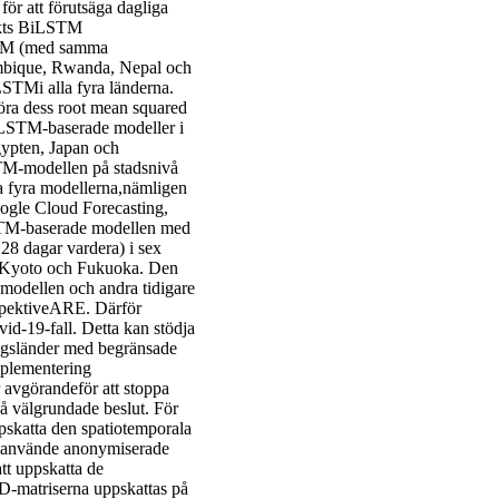
för att förutsäga dagliga
kikts BiLSTM
STM (med samma
ambique, Rwanda, Nepal och
STMi alla fyra länderna.
öra dess root mean squared
LSTM-baserade modeller i
Egypten, Japan och
STM-modellen på stadsnivå
a fyra modellerna,nämligen
ogle Cloud Forecasting,
STM-baserade modellen med
å 28 dagar vardera) i sex
, Kyoto och Fukuoka. Den
modellen och andra tidigare
espektiveARE. Därför
id-19-fall. Detta kan stödja
ingsländer med begränsade
mplementering
r avgörandeför att stoppa
 välgrundade beslut. För
uppskatta den spatiotemporala
n använde anonymiserade
tt uppskatta de
D-matriserna uppskattas på