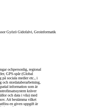
essor Gyözö Gidofalvi, Geoinformatik
gångar ochpersonlig, regional
ilder, GPS-spår (Global
 på sociala medier etc., i
g och stordataberarbetning,
patial information som är
astrofinsatssystem kräver
ällor och data i vila) med
ehov. Att bestämma vilket
utföra en given uppgift är