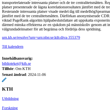
transportrelaterade intressanta platser och de tre centralitetsmåtten. R
platser presenterade de lägsta korrelationsresultaten jämfört med de tre
Resterande intressanta platser visade medel-låg till medelhögSpearman
jämfört med de tre centralitetsmåtten. Därförkan anonymiserade CDR
viktad PageRank-algoritm hjälpabeslutsfattare att uppskatta exponering
därmed minska effekterna av en sjukdom på människoliv genom att inf
välgrundadeinsatser för att begränsa och fördröja dess spridning.
urn.kb.se/resolve?urn=urn:nbn:se:kth:diva-355379
Till kalendern
Innehållsansvarig:
biblioteket@kth.se
Tillhör
: Om KTH
Senast ändrad
:
2024-11-06
KTH
Utbildning
Forskning