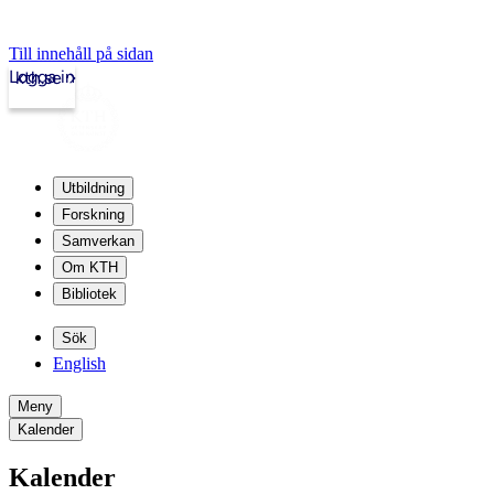
Till innehåll på sidan
Logga in
kth.se
Utbildning
Forskning
Samverkan
Om KTH
Bibliotek
Sök
English
Meny
Kalender
Kalender