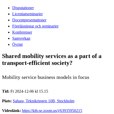
Disputationer
Licentiatseminarier
Docentpresentationer
Föreläsningar och seminarier
Konferenser
Samverkan
Övrigt
Shared mobility services as a part of a
transport-efficient society?
Mobility service business models in focus
Tid:
Fr 2024-12-06 kl 15.15
Plats:
Sahara, Teknikringen 10B, Stockholm
Videolänk:
https://kth-se.zoom.us/j/63935950215