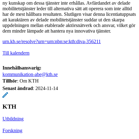
ny kunskap om dessa tjänster inte erhållas. Avfärdandet av delade
mobilitetstjänster leder till alternativa sätt att operera som inte alltid
har de mest hållbara resultaten. Slutligen visar denna licentiatuppsats
att karaktären av delade mobilitetstjänster suddar ut den skarpa
uppdelningen mellan etablerade aktörsnätverk och ansvar, vilket gör
dem mindre lämpade att hantera nya innovativa tjänster.
urn.kb.se/resolve?urn=urn:nbn:se:kth:diva-356211
Till kalendern
Innehållsansvarig:
kommunikation-abe@kth.se
Tillhör
: Om KTH
Senast ändrad
:
2024-11-14
KTH
Utbildning
Forskning