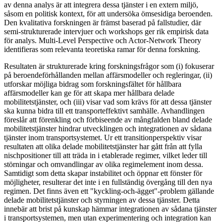
av denna analys är att integrera dessa tjänster i en extern miljö,
såsom en politisk kontext, för att undersöka ömsesidiga beroenden.
Den kvalitativa forskningen är främst baserad på fallstudier, där
semi-strukturerade intervjuer och workshops ger rik empirisk data
för analys. Multi-Level Perspective och Actor-Network Theory
identifieras som relevanta teoretiska ramar för denna forskning.
Resultaten är strukturerade kring forskningsfrågor som (i) fokuserar
på beroendeförhållanden mellan affärsmodeller och regleringar, (ii)
utforskar möjliga bidrag som forskningsfältet för hållbara
affärsmodeller kan ge för att skapa mer hållbara delade
mobilitetstjänster, och (iii) visar vad som krävs för att dessa tjänster
ska kunna bidra till ett transporteffektivt samhälle. Avhandlingen
föreslår att förenkling och förbiseende av mångfalden bland delade
mobilitetstjänster hindrar utvecklingen och integrationen av sådana
tjänster inom transportsystemet. Ur ett transitionperspektiv visar
resultaten att olika delade mobilitetstjänster har gått från att fylla
nischpositioner till att träda in i etablerade regimer, vilket leder till
störningar och omvandlingar av olika regimelement inom dessa.
Samtidigt som detta skapar instabilitet och öppnar ett fönster för
möjligheter, resulterar det inte i en fullständig övergång till den nya
regimen. Det finns även ett "kyckling-och-ägget"-problem gällande
delade mobilitetstjänster och styrningen av dessa tjänster. Detta
innebär att brist på kunskap hämmar integrationen av sådana tjänster
i transportsystemen, men utan experimentering och integration kan