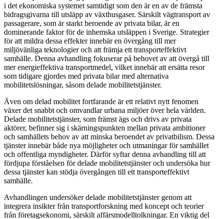
i det ekonomiska systemet samtidigt som den är en av de främsta
bidragsgivarna till utsläpp av växthusgaser. Särskilt vägtransport av
passagerare, som är starkt beroende av privata bilar, är en
dominerande faktor för de inhemska utsläppen i Sverige. Strategier
för att mildra dessa effekter innebär en övergång till mer
miljövänliga teknologier och att främja ett transporteffektivt
samhälle. Denna avhandling fokuserar på behovet av att övergå till
mer energieffektiva transportmedel, vilket innebär att ersätta resor
som tidigare gjordes med privata bilar med alternativa
mobilitetslösningar, såsom delade mobilitetstjänster.
Även om delad mobilitet fortfarande är ett relativt nytt fenomen
växer det snabbt och omvandlar urbana miljöer över hela världen.
Delade mobilitetstjänster, som främst ägs och drivs av privata
aktörer, befinner sig i skärningspunkten mellan privata ambitioner
och samhällets behov av att minska beroendet av privatbilism. Dessa
tjänster innebär både nya möjligheter och utmaningar för samhället
och offentliga myndigheter. Därför syftar denna avhandling till att
fördjupa förståelsen för delade mobilitetstjänster och undersöka hur
dessa tjänster kan stödja övergången till ett transporteffektivt
samhälle.
Avhandlingen undersöker delade mobilitetstjänster genom att
integrera insikter från transportforskning med koncept och teorier
från företagsekonomi, särskilt affärsmodelltolkningar. En viktig del