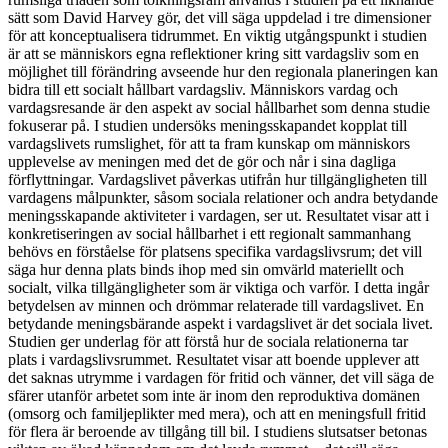
sätt som David Harvey gör, det vill säga uppdelad i tre dimensioner
för att konceptualisera tidrummet. En viktig utgångspunkt i studien
är att se människors egna reflektioner kring sitt vardagsliv som en
möjlighet till förändring avseende hur den regionala planeringen kan
bidra till ett socialt hållbart vardagsliv. Människors vardag och
vardagsresande är den aspekt av social hållbarhet som denna studie
fokuserar på. I studien undersöks meningsskapandet kopplat till
vardagslivets rumslighet, för att ta fram kunskap om människors
upplevelse av meningen med det de gör och når i sina dagliga
förflyttningar. Vardagslivet påverkas utifrån hur tillgängligheten till
vardagens målpunkter, såsom sociala relationer och andra betydande
meningsskapande aktiviteter i vardagen, ser ut. Resultatet visar att i
konkretiseringen av social hållbarhet i ett regionalt sammanhang
behövs en förståelse för platsens specifika vardagslivsrum; det vill
säga hur denna plats binds ihop med sin omvärld materiellt och
socialt, vilka tillgängligheter som är viktiga och varför. I detta ingår
betydelsen av minnen och drömmar relaterade till vardagslivet. En
betydande meningsbärande aspekt i vardagslivet är det sociala livet.
Studien ger underlag för att förstå hur de sociala relationerna tar
plats i vardagslivsrummet. Resultatet visar att boende upplever att
det saknas utrymme i vardagen för fritid och vänner, det vill säga de
sfärer utanför arbetet som inte är inom den reproduktiva domänen
(omsorg och familjeplikter med mera), och att en meningsfull fritid
för flera är beroende av tillgång till bil. I studiens slutsatser betonas