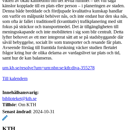
vikten av ökad kännedom om det levda rummet – det vill säga
känslor kopplade till en plats eller person – i planeringen av staden.
Denna både breddade och fördjupade kvalitativa kunskap handlar
om varför en målpunkt behöver nås, och inte endast hur den ska nås,
som ofta är fallet i traditionell (kvantitativ) trafikplanering med sitt
fokus på sträckor och transportmedel. Det är tillgängligheten till
meningsskapande och inte mobiliteten i sig som blir centralt. Detta
lyfter behovet av ett mer integrerat sätt att se på stadsbyggande där
såväl bebyggelse, socialt liv som transporter och resande får plats.
Avseende förslag till framtida forskning väcker studien flertalet
frågor kring hur de olika delarna av vardagslivet tar plats och tid,
samt hur de kan balanseras.
urn.kb.se/resolve?urn=urn:nbn:se:kth:diva-355278
Till kalendern
Innehållsansvarig:
biblioteket@kth.se
Tillhör
: Om KTH
Senast ändrad
:
2024-10-31
KTH