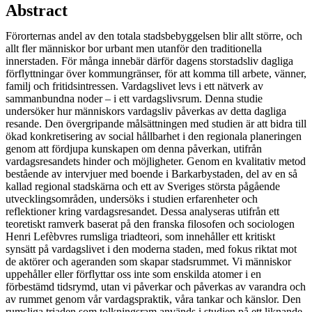
Abstract
Förorternas andel av den totala stadsbebyggelsen blir allt större, och
allt fler människor bor urbant men utanför den traditionella
innerstaden. För många innebär därför dagens storstadsliv dagliga
förflyttningar över kommungränser, för att komma till arbete, vänner,
familj och fritidsintressen. Vardagslivet levs i ett nätverk av
sammanbundna noder – i ett vardagslivsrum. Denna studie
undersöker hur människors vardagsliv påverkas av detta dagliga
resande. Den övergripande målsättningen med studien är att bidra till
ökad konkretisering av social hållbarhet i den regionala planeringen
genom att fördjupa kunskapen om denna påverkan, utifrån
vardagsresandets hinder och möjligheter. Genom en kvalitativ metod
bestående av intervjuer med boende i Barkarbystaden, del av en så
kallad regional stadskärna och ett av Sveriges största pågående
utvecklingsområden, undersöks i studien erfarenheter och
reflektioner kring vardagsresandet. Dessa analyseras utifrån ett
teoretiskt ramverk baserat på den franska filosofen och sociologen
Henri Lefèbvres rumsliga triadteori, som innehåller ett kritiskt
synsätt på vardagslivet i den moderna staden, med fokus riktat mot
de aktörer och ageranden som skapar stadsrummet. Vi människor
uppehåller eller förflyttar oss inte som enskilda atomer i en
förbestämd tidsrymd, utan vi påverkar och påverkas av varandra och
av rummet genom vår vardagspraktik, våra tankar och känslor. Den
rumsliga triaden som tolkningsram används i studien på ett liknande