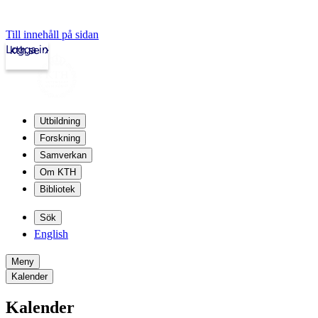
Till innehåll på sidan
Logga in
kth.se
Utbildning
Forskning
Samverkan
Om KTH
Bibliotek
Sök
English
Meny
Kalender
Kalender