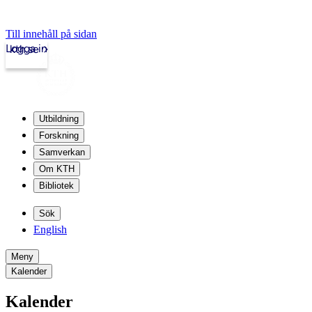
Till innehåll på sidan
Logga in
kth.se
Utbildning
Forskning
Samverkan
Om KTH
Bibliotek
Sök
English
Meny
Kalender
Kalender