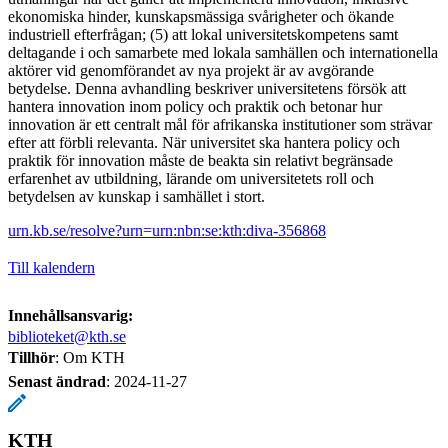
ekonomiska hinder, kunskapsmässiga svårigheter och ökande
industriell efterfrågan; (5) att lokal universitetskompetens samt
deltagande i och samarbete med lokala samhällen och internationella
aktörer vid genomförandet av nya projekt är av avgörande
betydelse. Denna avhandling beskriver universitetens försök att
hantera innovation inom policy och praktik och betonar hur
innovation är ett centralt mål för afrikanska institutioner som strävar
efter att förbli relevanta. När universitet ska hantera policy och
praktik för innovation måste de beakta sin relativt begränsade
erfarenhet av utbildning, lärande om universitetets roll och
betydelsen av kunskap i samhället i stort.
urn.kb.se/resolve?urn=urn:nbn:se:kth:diva-356868
Till kalendern
Innehållsansvarig:
biblioteket@kth.se
Tillhör
: Om KTH
Senast ändrad
:
2024-11-27
KTH