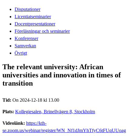
Disputationer
Licentiatseminarier
Docentpresentationer
Föreläsningar och seminarier
Konferenser
Samverkan
Övrigt
The relevant university: African
universities and innovation in times of
transition
Tid:
On 2024-12-18 kl 13.00
Plats:
Kollegiesalen, Brinellvägen 8, Stockholm
Videolänk:
https://kth-
se.zoom.us/webinar/register/WN_Nf1dJmYhTfyC6tFUqUUoag