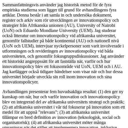
Sammanfattningsvis använder jag historisk metod för de fyra
empiriska studierna som ligger till grund för avhandlingens fyra
artiklar. Denna består i att samla in och undersöka dokument,
register och arkiv som rör utvecklingen av innovationspolicy och
strategier från Afrikanska unionen (AU), University of Nairobi
(UoN) och Eduardo Mondlane University (UEM). Jag studerar
också litteratur om innovationspolicy vid afrikanska universitet,
genomför fallstudier på både kontinental (AU) och nationell nivå
(UoN och UEM), intervjuar nyckelpersoner som varit involverade i
utformningen och revideringen av innovationspolicy vid båda
universiteten, och genomför fokusgruppsdiskussioner. Jag använder
ett historiskt angreppssätt för att fastställa när, varför och hur
innovationspolicy blev ett fokusområde vid UoN, UEM och i AU.
Jag kartlägger också tidigare händelser som visar när och hur dessa
universitet började utveckla sin roll inom innovation och sina
innovationspolicyer.
Avhandlingen presenterar fem huvudsakliga resultat: (1) den ger ny
kunskap om när, hur och varför innovation och innovationspolicy
blev en integrerad del av afrikanska universitets strategi och praktik;
(2) att afrikanska universitet i vår tid fokuserar på innovation som ett
medel för att uppnå ”relevans”; (3) att afrikanska universitet
tillämpar en bred definition av innovation (teknologisk, social och
organisatorisk); (4) att afrikanska universitet möter många
utmaningar när det gäller att implementera innovation, inklusive