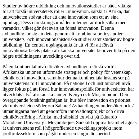
Studier av högre utbildning och innovationsstudier är båda viktiga
för att förstå universitetets roller i innovation, särskilt i Afrika, där
universiteten strävat efter att anta innovation som ett av sina
uppdrag. Dessa forskningsområden interagerar dock sällan med
varandra, vilket gör det svårt att förstå innovation. Denna
avhandling tar sig an detta genom att kombinera policystudier,
universitets- och innovationshistoriska studier samt studier av högre
utbildning. En central utgångspunkt är att vi för att förstå
innovationsarbetets plats i afrikanska universitet behöver titta på den
högre utbildningens utveckling över tid.
På en kontinental nivå försöker avhandlingen förstå varför
Afrikanska unionen utformade strategier och policy för vetenskap,
teknik och innovation, samt hur denna kontinentala instans ser på
universitetens roll i innovation. På nationell och institutionell nivå
ligger fokus på att förstå hur innovationspolitik för universiteten har
utvecklats i två afrikanska länder: Kenya och Moçambique. Den
övergripande forskningsfrågan är: hur blev innovation en prioritet
vid universiteten söder om Sahara? Avhandlingen undersöker också
utmaningarna med att genomföra innovationsprojekt och driva
tekniköverföring i Afrika, med särskild tonvikt på Eduardo
Mondlane University i Moçambique. Särskild uppmärksamhet ägnas
åt universitetens roll i högprofilerade utvecklingsprojekt inom
jordbrukssektorn som pågått under en längre tidsperiod.