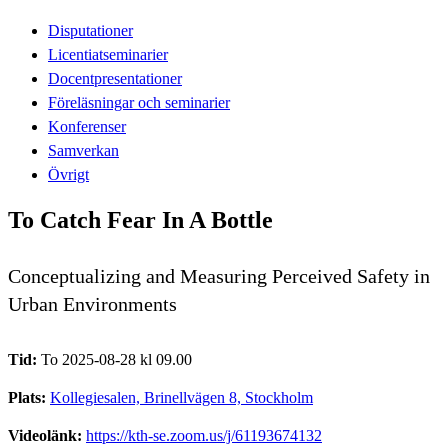
Disputationer
Licentiatseminarier
Docentpresentationer
Föreläsningar och seminarier
Konferenser
Samverkan
Övrigt
To Catch Fear In A Bottle
Conceptualizing and Measuring Perceived Safety in
Urban Environments
Tid:
To 2025-08-28 kl 09.00
Plats:
Kollegiesalen, Brinellvägen 8, Stockholm
Videolänk:
https://kth-se.zoom.us/j/61193674132