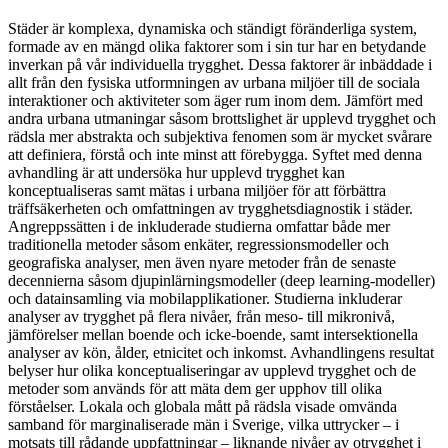
Städer är komplexa, dynamiska och ständigt föränderliga system,
formade av en mängd olika faktorer som i sin tur har en betydande
inverkan på vår individuella trygghet. Dessa faktorer är inbäddade i
allt från den fysiska utformningen av urbana miljöer till de sociala
interaktioner och aktiviteter som äger rum inom dem. Jämfört med
andra urbana utmaningar såsom brottslighet är upplevd trygghet och
rädsla mer abstrakta och subjektiva fenomen som är mycket svårare
att definiera, förstå och inte minst att förebygga. Syftet med denna
avhandling är att undersöka hur upplevd trygghet kan
konceptualiseras samt mätas i urbana miljöer för att förbättra
träffsäkerheten och omfattningen av trygghetsdiagnostik i städer.
Angreppssätten i de inkluderade studierna omfattar både mer
traditionella metoder såsom enkäter, regressionsmodeller och
geografiska analyser, men även nyare metoder från de senaste
decennierna såsom djupinlärningsmodeller (deep learning-modeller)
och datainsamling via mobilapplikationer. Studierna inkluderar
analyser av trygghet på flera nivåer, från meso- till mikronivå,
jämförelser mellan boende och icke-boende, samt intersektionella
analyser av kön, ålder, etnicitet och inkomst. Avhandlingens resultat
belyser hur olika konceptualiseringar av upplevd trygghet och de
metoder som används för att mäta dem ger upphov till olika
förståelser. Lokala och globala mått på rädsla visade omvända
samband för marginaliserade män i Sverige, vilka uttrycker – i
motsats till rådande uppfattningar – liknande nivåer av otrygghet i