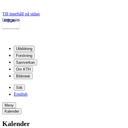
Till innehåll på sidan
Logga in
kth.se
Utbildning
Forskning
Samverkan
Om KTH
Bibliotek
Sök
English
Meny
Kalender
Kalender