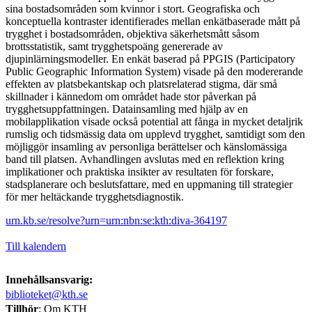
sina bostadsområden som kvinnor i stort. Geografiska och
konceptuella kontraster identifierades mellan enkätbaserade mått på
trygghet i bostadsområden, objektiva säkerhetsmått såsom
brottsstatistik, samt trygghetspoäng genererade av
djupinlärningsmodeller. En enkät baserad på PPGIS (Participatory
Public Geographic Information System) visade på den modererande
effekten av platsbekantskap och platsrelaterad stigma, där små
skillnader i kännedom om området hade stor påverkan på
trygghetsuppfattningen. Datainsamling med hjälp av en
mobilapplikation visade också potential att fånga in mycket detaljrik
rumslig och tidsmässig data om upplevd trygghet, samtidigt som den
möjliggör insamling av personliga berättelser och känslomässiga
band till platsen. Avhandlingen avslutas med en reflektion kring
implikationer och praktiska insikter av resultaten för forskare,
stadsplanerare och beslutsfattare, med en uppmaning till strategier
för mer heltäckande trygghetsdiagnostik.
urn.kb.se/resolve?urn=urn:nbn:se:kth:diva-364197
Till kalendern
Innehållsansvarig:
biblioteket@kth.se
Tillhör
: Om KTH