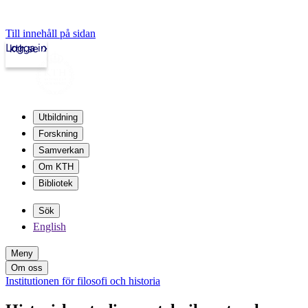
Till innehåll på sidan
Logga in
kth.se
Utbildning
Forskning
Samverkan
Om KTH
Bibliotek
Sök
English
Meny
Om oss
Institutionen för filosofi och historia