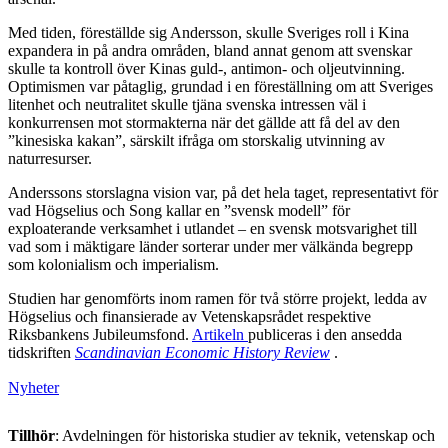
Med tiden, föreställde sig Andersson, skulle Sveriges roll i Kina
expandera in på andra områden, bland annat genom att svenskar
skulle ta kontroll över Kinas guld-, antimon- och oljeutvinning.
Optimismen var påtaglig, grundad i en föreställning om att Sveriges
litenhet och neutralitet skulle tjäna svenska intressen väl i
konkurrensen mot stormakterna när det gällde att få del av den
”kinesiska kakan”, särskilt ifråga om storskalig utvinning av
naturresurser.
Anderssons storslagna vision var, på det hela taget, representativt för
vad Högselius och Song kallar en ”svensk modell” för
exploaterande verksamhet i utlandet – en svensk motsvarighet till
vad som i mäktigare länder sorterar under mer välkända begrepp
som kolonialism och imperialism.
Studien har genomförts inom ramen för två större projekt, ledda av
Högselius och finansierade av Vetenskapsrådet respektive
Riksbankens Jubileumsfond.
Artikeln
publiceras i den ansedda
tidskriften
Scandinavian Economic History Review
.
Nyheter
Tillhör
: Avdelningen för historiska studier av teknik, vetenskap och