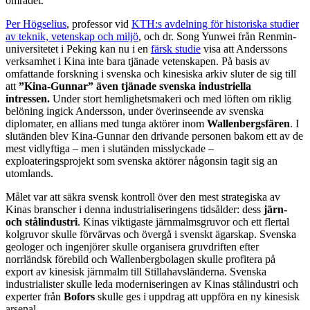
området.
Per Högselius
, professor vid
KTH:s avdelning för historiska studier
av teknik, vetenskap och miljö
, och dr. Song Yunwei från Renmin-
universitetet i Peking kan nu i en
färsk studie
visa att Anderssons
verksamhet i Kina inte bara tjänade vetenskapen. På basis av
omfattande forskning i svenska och kinesiska arkiv sluter de sig till
att
”Kina-Gunnar” även tjänade svenska industriella
intressen.
Under stort hemlighetsmakeri och med löften om riklig
belöning ingick Andersson, under överinseende av svenska
diplomater, en allians med tunga aktörer inom
Wallenbergsfären
. I
slutänden blev Kina-Gunnar den drivande personen bakom ett av de
mest vidlyftiga – men i slutänden misslyckade –
exploateringsprojekt som svenska aktörer någonsin tagit sig an
utomlands.
Målet var att säkra svensk kontroll över den mest strategiska av
Kinas branscher i denna industrialiseringens tidsålder: dess
järn-
och stålindustri
. Kinas viktigaste järnmalmsgruvor och ett flertal
kolgruvor skulle förvärvas och övergå i svenskt ägarskap. Svenska
geologer och ingenjörer skulle organisera gruvdriften efter
norrländsk förebild och Wallenbergbolagen skulle profitera på
export av kinesisk järnmalm till Stillahavsländerna. Svenska
industrialister skulle leda moderniseringen av Kinas stålindustri och
experter från
Bofors
skulle ges i uppdrag att uppföra en ny kinesisk
arsenal.