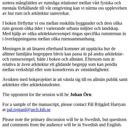
sortera mångfalden av rumsliga relationer mellan vårt fysiska och
mentala förhållande till vår omgivning kan vi närma oss upplevelsen
av hur rum och arkitektur samverkar.
I boken förflyttar vi oss mellan enskilda byggnader och dess olika
rum genom olika tider i varierande urbana miljöer och landskap.
Med hjälp av olika arkitekturexempel ringas specifika rumsteman in
i överlappningarna mellan olika rumssammanhang.
Meningen är att läsaren efterhand kommer att upptäcka hur de
alltmer familjära begreppen bitvis kan passa in på andra arkitektur-
och rumsexempel, både i boken och allmänt. Eftersom rum är
relativa är även arkitektur ett glidande begrepp som kan pendla
mellan verkshöjd eller som konsekvens av omständigheter.
Avsikten med bokprojektet är att vända sig till en allmän publik samt
arkitekter eller arkitektstudenter.
The opponent for the session will be
Johan Örn
For a sample of the manuscript, please contact Pål Röjgård Harryan
at
pal.rojgard@arch.kth.se
Please note the primary discussion will be in Swedish, but questions
and comments from the audience will be in Swedish and English.