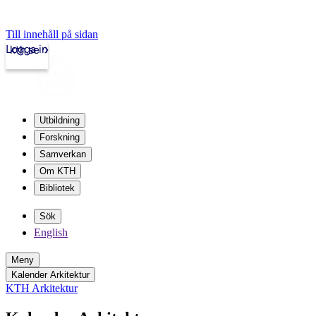
Till innehåll på sidan
Logga in
kth.se
Utbildning
Forskning
Samverkan
Om KTH
Bibliotek
Sök
English
Meny
Kalender Arkitektur
KTH Arkitektur