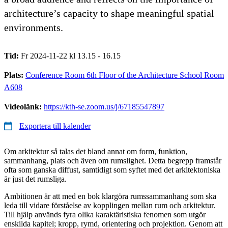
architecture’s capacity to shape meaningful spatial
environments.
Tid:
Fr 2024-11-22 kl 13.15 - 16.15
Plats:
Conference Room 6th Floor of the Architecture School Room
A608
Videolänk:
https://kth-se.zoom.us/j/67185547897
Exportera till kalender
Om arkitektur så talas det bland annat om form, funktion,
sammanhang, plats och även om rumslighet. Detta begrepp framstår
ofta som ganska diffust, samtidigt som syftet med det arkitektoniska
är just det rumsliga.
Ambitionen är att med en bok klargöra rumssammanhang som ska
leda till vidare förståelse av kopplingen mellan rum och arkitektur.
Till hjälp används fyra olika karaktäristiska fenomen som utgör
enskilda kapitel; kropp, rymd, orientering och projektion. Genom att