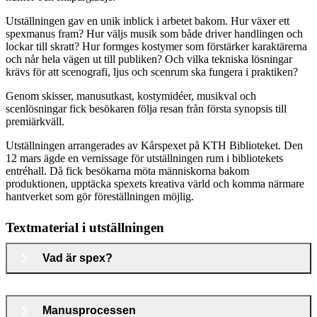
Utställningen gav en unik inblick i arbetet bakom. Hur växer ett
spexmanus fram? Hur väljs musik som både driver handlingen och
lockar till skratt? Hur formges kostymer som förstärker karaktärerna
och når hela vägen ut till publiken? Och vilka tekniska lösningar
krävs för att scenografi, ljus och scenrum ska fungera i praktiken?
Genom skisser, manusutkast, kostymidéer, musikval och
scenlösningar fick besökaren följa resan från första synopsis till
premiärkväll.
Utställningen arrangerades av Kårspexet på KTH Biblioteket. Den
12 mars ägde en vernissage för utställningen rum i bibliotekets
entréhall. Då fick besökarna möta människorna bakom
produktionen, upptäcka spexets kreativa värld och komma närmare
hantverket som gör föreställningen möjlig.
Textmaterial i utställningen
Vad är spex?
Manusprocessen