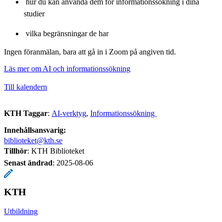
hur du kan använda dem för informationssökning i dina
studier
vilka begränsningar de har
Ingen föranmälan, bara att gå in i Zoom på angiven tid.
Läs mer om AI och informationssökning
Till kalendern
KTH Taggar
:
AI-verktyg
Informationssökning
Innehållsansvarig:
biblioteket@kth.se
Tillhör
: KTH Biblioteket
Senast ändrad
:
2025-08-06
KTH
Utbildning