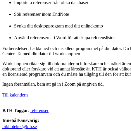
Importera referenser från olika databaser
Sök referenser inom EndNote
Synka ditt desktopprogram med ditt onlinekonto
Använd referenserna i Word för att skapa referenslistor
Förberedelser: Ladda ned och installera programmet på din dator. Du
Center. Ta med din dator till workshoppen.
Workshoppen riktar sig till doktorander och forskare och språket är e
doktorand eller forskare vid ett annat lärosäte än KTH är också välk
en licensierad programvara och du måste ha tillgång till den för att ku
Ingen föranmälan, bara att gå in i Zoom på angiven tid.
Till kalendern
KTH Taggar
:
referenser
Innehållsansvarig:
biblioteket@kth.se