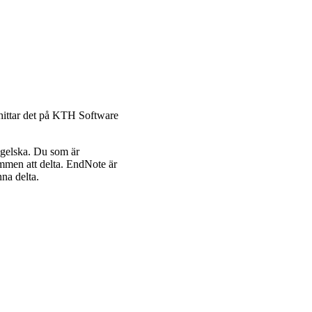
 hittar det på KTH Software
ngelska. Du som är
ommen att delta. EndNote är
nna delta.