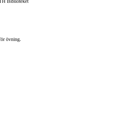
TH Biblioteket
för övning.