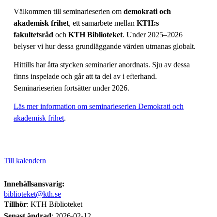
Välkommen till seminarieserien om
demokrati och
akademisk frihet
, ett samarbete mellan
KTH:s
fakultetsråd
och
KTH Biblioteket
. Under 2025–2026
belyser vi hur dessa grundläggande värden utmanas globalt.
Hittills har åtta stycken seminarier anordnats. Sju av dessa
finns inspelade och går att ta del av i efterhand.
Seminarieserien fortsätter under 2026.
Läs mer information om seminarieserien Demokrati och
akademisk frihet
.
Till kalendern
Innehållsansvarig:
biblioteket@kth.se
Tillhör
: KTH Biblioteket
Senast ändrad
:
2026-02-12