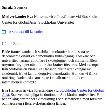
Språk:
Svenska
Medverkande:
Eva Hansson, vice föreståndare vid Stockholm
Center for Global Asia, Stockholms Universitet
Exportera till kalender
Gå in i Zoom
Både framväxande och stabila demokratier har de senaste
decennierna erfarit en demokratisk tillbakagång. Forskare och
universitet hamnar allt oftare i skottgluggen och civilsamhällets
utrymme krymper när auktoritära krafter förstärks. Med exempel
från Sydostasien visar Eva Hansson hur inskränkningar av
akademisk frihet kan undergräva demokratin. Hur kan vi tänka
omkring akademiskt samarbete i en allt mer komplicerad
internationell kontext?
Eva Hansson är vice föreståndare vid
Stockholm Center for Global
Asia
, Statsvetenskapliga institutionen, Stockholms universitet. Hon
har en lång erfarenhet av forskning i och samarbeten med forskare
och lärosäten i flera sydostasiatiska länder.