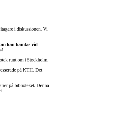
tagare i diskussionen. Vi
 som kan hämtas vid
s!
iotek runt om i Stockholm.
tresserade på KTH. Det
arier på biblioteket. Denna
t.