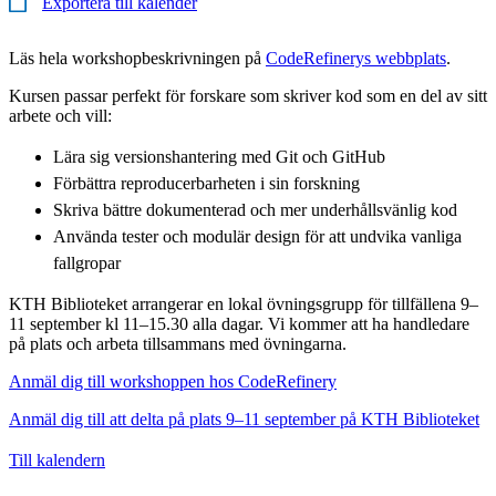
Exportera till kalender
Läs hela workshopbeskrivningen på
CodeRefinerys webbplats
.
Kursen passar perfekt för forskare som skriver kod som en del av sitt
arbete och vill:
Lära sig versionshantering med Git och GitHub
Förbättra reproducerbarheten i sin forskning
Skriva bättre dokumenterad och mer underhållsvänlig kod
Använda tester och modulär design för att undvika vanliga
fallgropar
KTH Biblioteket arrangerar en lokal övningsgrupp för tillfällena 9–
11 september kl 11–15.30 alla dagar. Vi kommer att ha handledare
på plats och arbeta tillsammans med övningarna.
Anmäl dig till workshoppen hos CodeRefinery
Anmäl dig till att delta på plats 9–11 september på KTH Biblioteket
Till kalendern