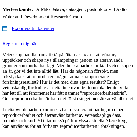
Medverkande:
Dr Mika Jalava, dataagent, postdoktor vid Aalto
Water and Development Research Group
Exportera till kalender
Registrera dig här
Vetenskap handlar om att stå på jättarnas axlar – att göra nya
upptäckter och skapa nya tillämpningar genom att återanvända
grunder som andra har lagt. Men hur samarbetsinriktad vetenskapen
än är, gör vi det inte alltid lätt. Har du någonsin försökt, men
misslyckats, att reproducera någon annans rapporterade
forskningsresultat? Hur är det med dina egna resultat? Enligt
vetenskaplig forskning är detta inte ovanligt inom akademin, vilket
har lett till att fenomenet har fått namnet ”reproducerbarhetskris”.
Och reproducerbarhet är bara det första steget mot återanvändbarhet.
I detta webbinarium kommer vi att diskutera utmaningarna med
reproducerbarhet och återanvändbarhet av vetenskapliga data,
metoder och kod. Vi tittar också på hur vissa aktuella AI-verktyg
kan användas för att förbättra reproducerbarheten i forskningen.