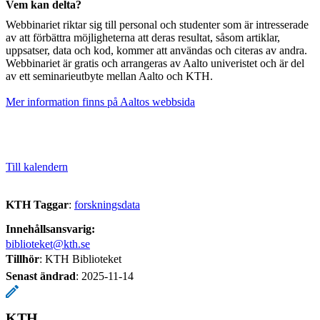
Vem kan delta?
Webbinariet riktar sig till personal och studenter som är intresserade
av att förbättra möjligheterna att deras resultat, såsom artiklar,
uppsatser, data och kod, kommer att användas och citeras av andra.
Webbinariet är gratis och arrangeras av Aalto univeristet och är del
av ett seminarieutbyte mellan Aalto och KTH.
Mer information finns på Aaltos webbsida
Till kalendern
KTH Taggar
:
forskningsdata
Innehållsansvarig:
biblioteket@kth.se
Tillhör
: KTH Biblioteket
Senast ändrad
:
2025-11-14
KTH