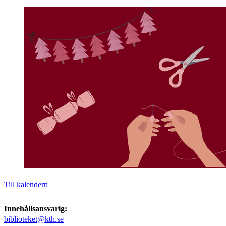
Till kalendern
Innehållsansvarig:
biblioteket@kth.se