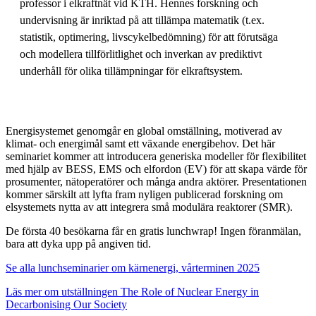
professor i elkraftnät vid KTH. Hennes forskning och
undervisning är inriktad på att tillämpa matematik (t.ex.
statistik, optimering, livscykelbedömning) för att förutsäga
och modellera tillförlitlighet och inverkan av prediktivt
underhåll för olika tillämpningar för elkraftsystem.
Energisystemet genomgår en global omställning, motiverad av
klimat- och energimål samt ett växande energibehov. Det här
seminariet kommer att introducera generiska modeller för flexibilitet
med hjälp av BESS, EMS och elfordon (EV) för att skapa värde för
prosumenter, nätoperatörer och många andra aktörer. Presentationen
kommer särskilt att lyfta fram nyligen publicerad forskning om
elsystemets nytta av att integrera små modulära reaktorer (SMR).
De första 40 besökarna får en gratis lunchwrap! Ingen föranmälan,
bara att dyka upp på angiven tid.
Se alla lunchseminarier om kärnenergi, vårterminen 2025
Läs mer om utställningen The Role of Nuclear Energy in
Decarbonising Our Society