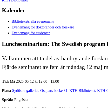
KTH Biblioteket
Kalender
Bibliotekets alla evenemang
Evenemang för doktorander och forskare
Evenemang för studenter
Lunchseminarium: The Swedish program f
Välkommen att ta del av banbrytande forskni
Fjärde seminaret av fem är måndag 12 maj me
Tid:
Må 2025-05-12 kl 12.00 - 13.00
Plats:
Sydöstra galleriet, Osquars backe 31, KTH Biblioteket, KTH
Språk:
Engelska