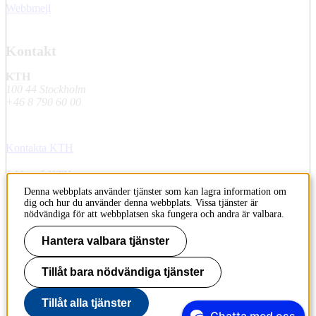
Webbmejl
Kontakt
KTH
100 44 Stockholm
+46 8 790 60 00
Kontakta KTH
Jobba på KTH
Denna webbplats använder tjänster som kan lagra information om
Press och media
dig och hur du använder denna webbplats. Vissa tjänster är
nödvändiga för att webbplatsen ska fungera och andra är valbara.
Faktura och betalning KTH
Hantera valbara tjänster
Om KTH:s webbplatser
Tillåt bara nödvändiga tjänster
Tillgänglighetsredogörelse
Tillåt alla tjänster