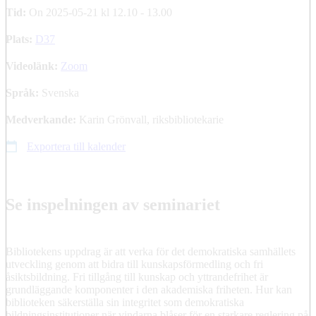
Tid:
On 2025-05-21 kl 12.10 - 13.00
Plats:
D37
Videolänk:
Zoom
Språk:
Svenska
Medverkande:
Karin Grönvall, riksbibliotekarie
Exportera till kalender
Se inspelningen av seminariet
Bibliotekens uppdrag är att verka för det demokratiska samhällets
utveckling genom att bidra till kunskapsförmedling och fri
åsiktsbildning. Fri tillgång till kunskap och yttrandefrihet är
grundläggande komponenter i den akademiska friheten. Hur kan
biblioteken säkerställa sin integritet som demokratiska
bildningsinstitutioner när vindarna blåser för en starkare reglering på