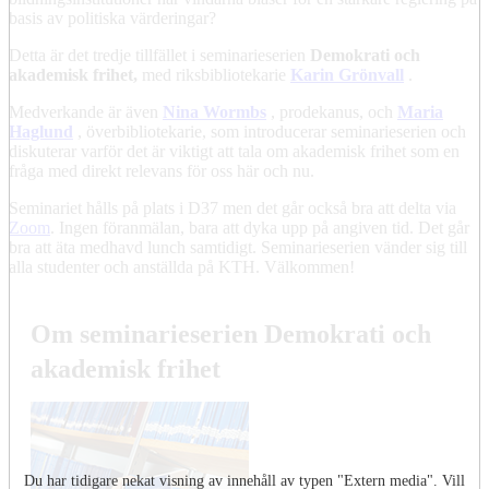
basis av politiska värderingar?
Detta är det tredje tillfället i seminarieserien
Demokrati och
akademisk frihet,
med riksbibliotekarie
Karin Grönvall
.
Medverkande är även
Nina Wormbs
, prodekanus, och
Maria
Haglund
, överbibliotekarie, som introducerar seminarieserien och
diskuterar varför det är viktigt att tala om akademisk frihet som en
fråga med direkt relevans för oss här och nu.
Seminariet hålls på plats i D37 men det går också bra att delta via
Zoom
. Ingen föranmälan, bara att dyka upp på angiven tid. Det går
bra att äta medhavd lunch samtidigt. Seminarieserien vänder sig till
alla studenter och anställda på KTH. Välkommen!
Om seminarieserien Demokrati och
akademisk frihet
Du har tidigare nekat visning av innehåll av typen "
Extern media
". Vill