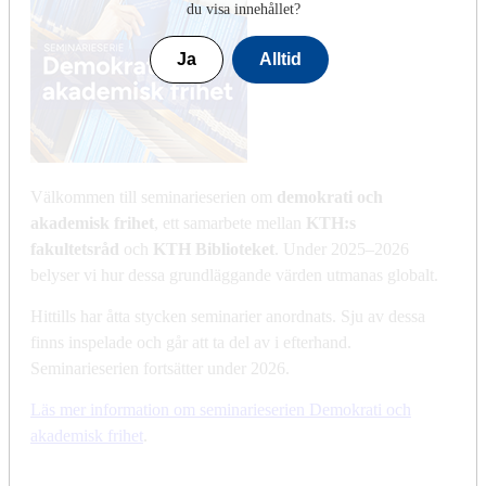
du visa innehållet?
Ja
Alltid
Välkommen till seminarieserien om
demokrati och
akademisk frihet
, ett samarbete mellan
KTH:s
fakultetsråd
och
KTH Biblioteket
. Under 2025–2026
belyser vi hur dessa grundläggande värden utmanas globalt.
Hittills har åtta stycken seminarier anordnats. Sju av dessa
finns inspelade och går att ta del av i efterhand.
Seminarieserien fortsätter under 2026.
Läs mer information om seminarieserien Demokrati och
akademisk frihet
.