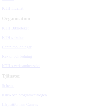
KTH Intranät
Organisation
KTH Biblioteket
KTH:s skolor
Centrumbildningar
Rektor och ledning
KTH:s verksamhetsstöd
Tjänster
Schema
Kurs- och programkatalogen
Lärplattformen Canvas