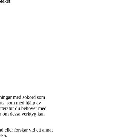
teket
ökningar med sökord som
ats, som med hjälp av
 litteratur du behöver med
a om dessa verktyg kan
eller forskar vid ett annat
ska.