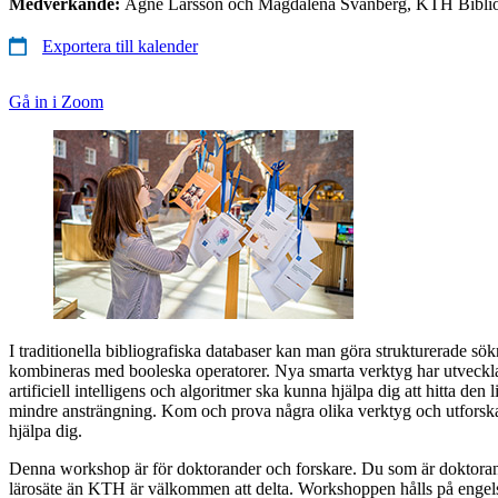
Medverkande:
Agne Larsson och Magdalena Svanberg, KTH Biblio
Exportera till kalender
Gå in i Zoom
I traditionella bibliografiska databaser kan man göra strukturerade s
kombineras med booleska operatorer. Nya smarta verktyg har utveckl
artificiell intelligens och algoritmer ska kunna hjälpa dig att hitta den
mindre ansträngning. Kom och prova några olika verktyg och utforsk
hjälpa dig.
Denna workshop är för doktorander och forskare. Du som är doktorand 
lärosäte än KTH är välkommen att delta. Workshoppen hålls på engel