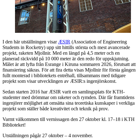
I den här utställningen visar
ÆSIR
(Association of Engineering
Students in Rocketry) upp sitt hittills största och mest avancerade
projekt, raketen Mjollnir. Med en längd på 4,5 meter och en
planerad räckvidd på 10 000 meter är den redo för uppskjutning.
Målet är att lyfta från Esrange i Kiruna sommaren 2026, förutsatt att
finansiering säkras. För att fira detta visas Mjollnir för första gången
fullt monterad i bibliotekets entréhall, tillsammans med tidigare
projekt som visar utvecklingen av ÆSIR:s ingenjörskonst.
Sedan starten 2016 har ÆSIR varit en samlingsplats för KTH-
studenter med drömmar om raketer och rymden. Där får framtidens
ingenjörer möjlighet att omsätta sina teoretiska kunskaper i verkliga
projekt som ställer både kreativitet och teknik på prov.
Varmt välkommen till vernissagen den 27 oktober kl. 17–18 i KTH
Biblioteket!
Utställningen pågår 27 oktober – 4 november.